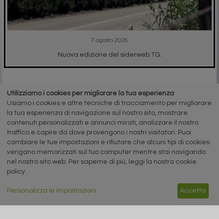
7 agosto 2026
Nuova edizione del siderweb TG.
Utilizziamo i cookies per migliorare la tua esperienza
RICICLO IMBALLAGGI
Usiamo i cookies e altre tecniche di tracciamento per migliorare
la tua esperienza di navigazione sul nostro sito, mostrare
contenuti personalizzati e annunci mirati, analizzare il nostro
traffico e capire da dove provengono i nostri visitatori. Puoi
cambiare le tue impostazioni e rifiutare che alcuni tipi di cookies
vengano memorizzati sul tuo computer mentre stai navigando
nel nostro sito web. Per saperne di più, leggi la nostra cookie
A cura di Redazione Siderweb
policy.
RICREA: “Spray Sereno”
parla alla Gen Z
Personalizza le impostazioni
Accetta
Oltre 6 milioni di contatti raggiunti
sui social network per la campagna
sul riciclo degli aerosol