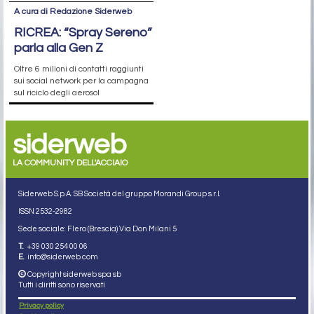
A cura di Redazione Siderweb
RICREA: “Spray Sereno”
parla alla Gen Z
Oltre 6 milioni di contatti raggiunti
sui social network per la campagna
sul riciclo degli aerosol
siderweb
LA COMMUNITY DELL'ACCIAIO
Siderweb S.p.A. SB Società del gruppo Morandi Group s.r.l.
ISSN 2532
-2982
Sede sociale: Flero (Brescia) Via Don Milani 5
T.
+39 030 254 00 06
E.
info@siderweb.com
Copyright siderweb spa sb
Tutti i diritti sono riservati
Privacy policy