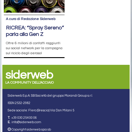
A cura di Redazione Siderweb
RICREA: “Spray Sereno”
parla alla Gen Z
Oltre 6 milioni di contatti raggiunti
sui social network per la campagna
sul riciclo degli aerosol
siderweb
LA COMMUNITY DELL'ACCIAIO
Siderweb S.p.A. SB Società del gruppo Morandi Group s.r.l.
ISSN 2532
-2982
Sede sociale: Flero (Brescia) Via Don Milani 5
T.
+39 030 254 00 06
E.
info@siderweb.com
Copyright siderweb spa sb