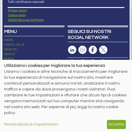
Tutti i diritti sono riservati
Privacy policy
Cookie policy
Digital Services Act Policy
MENU
SEGUICI SUI NOSTRI
SOCIAL NETWORK
NEWS
PREZZI ITALIA
MERCATI
SERVIZI
EVENTI
ABBONAMENTI
Utilizziamo i cookies per migliorare la tua esperienza
MADE IN STEEL
Usiamo i cookies e altre tecniche di tracciamento per migliorare
NEWSLETTER
la tua esperienza di navigazione sul nostro sito, mostrare
Capitale Sociale: 190.000€ interamente versato
contenuti personalizzati e annunci mirati, analizzare il nostro
Registro delle Imprese di Brescia
traffico e capire da dove provengono i nostri visitatori. Puoi
Codice Fiscale e Partita I.V.A.:
IT03562320170
R.E.A. n. 419331
cambiare le tue impostazioni e rifiutare che alcuni tipi di cookies
vengano memorizzati sul tuo computer mentre stai navigando
www.siderweb.com: Autorizzazione del Tribunale di Brescia n. 11/2004 del 17
nel nostro sito web. Per saperne di più, leggi la nostra cookie
marzo 2004, Iscrizione al R.O.C. n. 26116.
Direttrice Responsabile:
policy.
Elisa Bonomelli
Vicedirettore Responsabile:
Personalizza le impostazioni
Accetta
Stefano Gennari