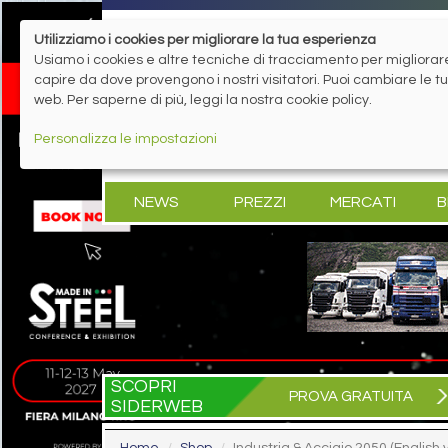
Utilizziamo i cookies per migliorare la tua esperienza
Usiamo i cookies e altre tecniche di tracciamento per migliorare 
capire da dove provengono i nostri visitatori. Puoi cambiare le 
web. Per saperne di più, leggi la nostra cookie policy.
Personalizza le impostazioni
NEWS
PREZZI
MERCATI
B
SCOPRI
PROVA GRATUITA
SIDERWEB