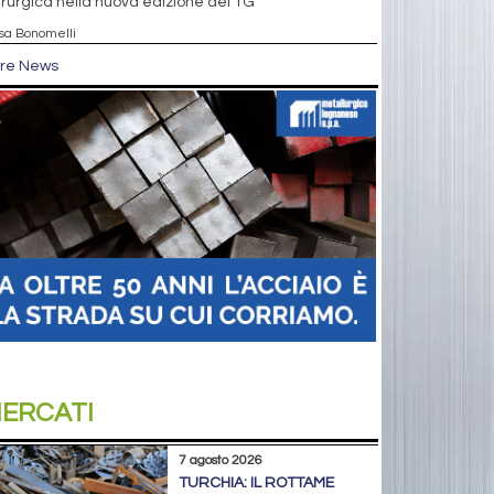
rurgica nella nuova edizione del TG
isa Bonomelli
tre News
ERCATI
7 agosto 2026
TURCHIA: IL ROTTAME