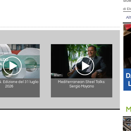
side
di El
Al
 Edizione del 31 luglio
Mediterranean Steel Talks:
2026
Sergio Moyano
M