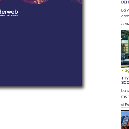
DEI 
La W
comp
di S
7 a
THY
SCO
La 
man
di F