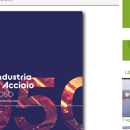
version)
U
7 a
GER