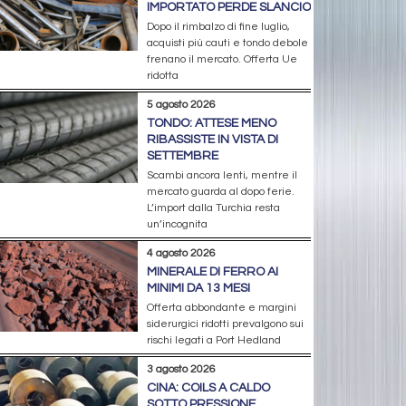
IMPORTATO PERDE SLANCIO
Dopo il rimbalzo di fine luglio,
acquisti più cauti e tondo debole
frenano il mercato. Offerta Ue
ridotta
5 agosto 2026
TONDO: ATTESE MENO
RIBASSISTE IN VISTA DI
SETTEMBRE
Scambi ancora lenti, mentre il
mercato guarda al dopo ferie.
L’import dalla Turchia resta
un’incognita
4 agosto 2026
MINERALE DI FERRO AI
MINIMI DA 13 MESI
Offerta abbondante e margini
siderurgici ridotti prevalgono sui
rischi legati a Port Hedland
3 agosto 2026
CINA: COILS A CALDO
SOTTO PRESSIONE