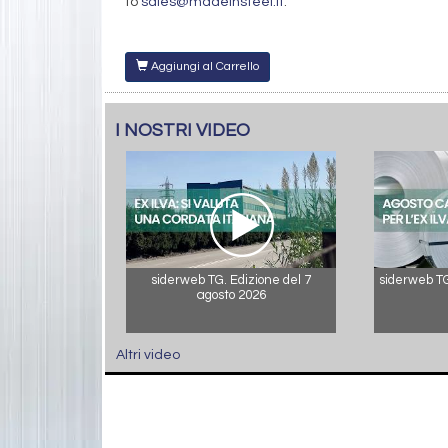
to
sales@madeinsteel.it
.
Aggiungi al Carrello
I NOSTRI VIDEO
siderweb TG. Edizione del 7
siderweb TG.
agosto 2026
Altri video