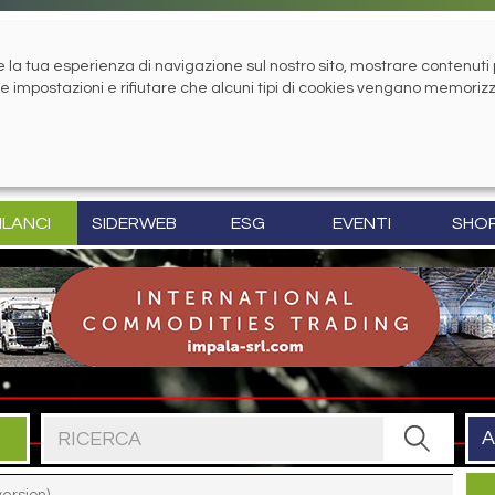
la tua esperienza di navigazione sul nostro sito, mostrare contenuti pe
tue impostazioni e rifiutare che alcuni tipi di cookies vengano memoriz
ILANCI
SIDERWEB
ESG
EVENTI
SHO
Cerca nel sito
A