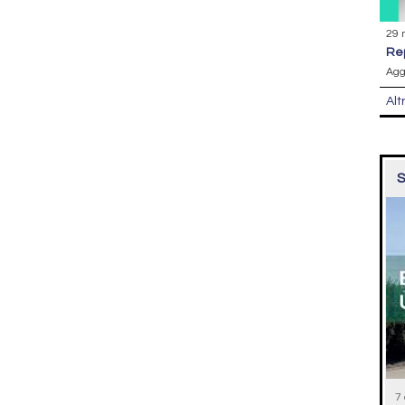
29 
r
Agg
Alt
S
7