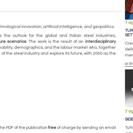
7 a
nological innovation, artificial intelligence, and geopolitics.
TUR
SET
 the outlook for the global and Italian steel industries,
ure scenarios
. The work is the result of an
interdisciplinary
Cres
ainability, demographics, and the labour market who, together
dell
of the steel industry and explore its future, with 2050 as the
mer
di S
7 a
SID
he PDF of the publication
free
of charge by sending an email
Tutt