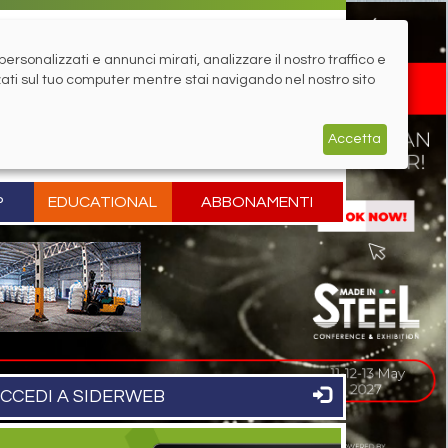
rsonalizzati e annunci mirati, analizzare il nostro traffico e
zati sul tuo computer mentre stai navigando nel nostro sito
Accetta
P
EDUCATIONAL
ABBONAMENTI
CCEDI A SIDERWEB