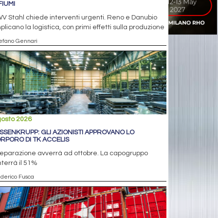
FIUMI
V Stahl chiede interventi urgenti. Reno e Danubio
licano la logistica, con primi effetti sulla produzione
tefano Gennari
gosto 2026
SSENKRUPP: GLI AZIONISTI APPROVANO LO
RPORO DI TK ACCELIS
separazione avverrà ad ottobre. La capogruppo
terrà il 51%
ederico Fusca