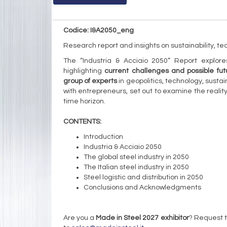
Codice: I&A2050_eng
Research report and insights on sustainability, tech
The “Industria & Acciaio 2050” Report explores
highlighting
current challenges and possible fut
group of experts
in geopolitics, technology, sust
with entrepreneurs, set out to examine the reality 
time horizon.
CONTENTS:
Introduction
Industria & Acciaio 2050
The global steel industry in 2050
The Italian steel industry in 2050
Steel logistic and distribution in 2050
Conclusions and Acknowledgments
Are you a
Made in Steel 2027 exhibitor
? Request t