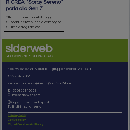
RICREA: “Spray Sereno”
parla alla Gen Z
Oltre 6 milioni di contatti raggiunti
sui social network per la campagna
sul riciclo degli aerosol
siderweb
LA COMMUNITY DELL'ACCIAIO
Siderweb S.p.A. SB Società del gruppo Morandi Group s.r.l.
ISSN 2532
-2982
Sede sociale: Flero (Brescia) Via Don Milani 5
T.
+39 030 254 00 06
E.
info@siderweb.com
Copyright siderweb spa sb
Tutti i diritti sono riservati
Privacy policy
Cookie policy
Digital Services Act Policy