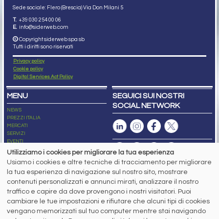
Sede sociale: Flero (Brescia) Via Don Milani 5
T.
+39 030 254 00 06
E.
info@siderweb.com
Copyright siderweb spa sb
Tutti i diritti sono riservati
Privacy policy
Cookie policy
Digital Services Act Policy
MENU
SEGUICI SUI NOSTRI
SOCIAL NETWORK
NEWS
PREZZI ITALIA
MERCATI
SERVIZI
EVENTI
ABBONAMENTI
Utilizziamo i cookies per migliorare la tua esperienza
MADE IN STEEL
Usiamo i cookies e altre tecniche di tracciamento per migliorare
NEWSLETTER
la tua esperienza di navigazione sul nostro sito, mostrare
Capitale Sociale: 190.000€ interamente versato
contenuti personalizzati e annunci mirati, analizzare il nostro
Registro delle Imprese di Brescia
traffico e capire da dove provengono i nostri visitatori. Puoi
Codice Fiscale e Partita I.V.A.:
IT03562320170
R.E.A. n. 419331
cambiare le tue impostazioni e rifiutare che alcuni tipi di cookies
vengano memorizzati sul tuo computer mentre stai navigando
www.siderweb.com: Autorizzazione del Tribunale di Brescia n. 11/2004 del 17