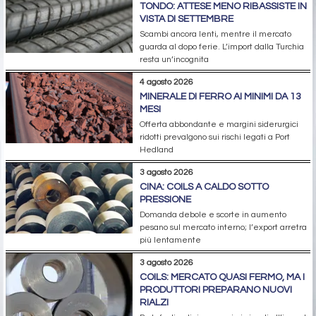
TONDO: ATTESE MENO RIBASSISTE IN
VISTA DI SETTEMBRE
Scambi ancora lenti, mentre il mercato
guarda al dopo ferie. L’import dalla Turchia
resta un’incognita
4 agosto 2026
MINERALE DI FERRO AI MINIMI DA 13
MESI
Offerta abbondante e margini siderurgici
ridotti prevalgono sui rischi legati a Port
Hedland
3 agosto 2026
CINA: COILS A CALDO SOTTO
PRESSIONE
Domanda debole e scorte in aumento
pesano sul mercato interno; l’export arretra
più lentamente
3 agosto 2026
COILS: MERCATO QUASI FERMO, MA I
PRODUTTORI PREPARANO NUOVI
RIALZI