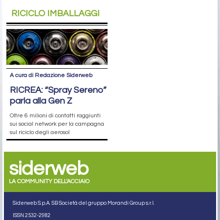
RICICLO IMBALLAGGI
A cura di Redazione Siderweb
RICREA: “Spray Sereno”
parla alla Gen Z
Oltre 6 milioni di contatti raggiunti
sui social network per la campagna
sul riciclo degli aerosol
siderweb
LA COMMUNITY DELL'ACCIAIO
Siderweb S.p.A. SB Società del gruppo Morandi Group s.r.l.
ISSN 2532
-2982