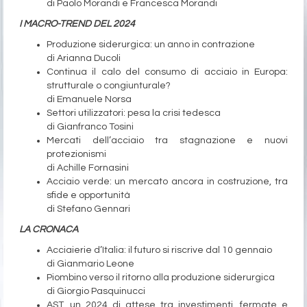
di Paolo Morandi e Francesca Morandi
I MACRO-TREND DEL 2024
Produzione siderurgica: un anno in contrazione
di Arianna Ducoli
Continua il calo del consumo di acciaio in Europa:
strutturale o congiunturale?
di Emanuele Norsa
Settori utilizzatori: pesa la crisi tedesca
di Gianfranco Tosini
Mercati dell’acciaio tra stagnazione e nuovi
protezionismi
di Achille Fornasini
Acciaio verde: un mercato ancora in costruzione, tra
sfide e opportunità
di Stefano Gennari
LA CRONACA
Acciaierie d’Italia: il futuro si riscrive dal 10 gennaio
di Gianmario Leone
Piombino verso il ritorno alla produzione siderurgica
di Giorgio Pasquinucci
AST, un 2024 di attese tra investimenti, fermate e