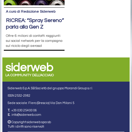
A cura di Redazione Siderweb
RICREA: “Spray Sereno”
parla alla Gen Z
Oltre 6 milioni di contatti raggiunti
sui social network per la campagna
sul riciclo degli aerosol
siderweb
LA COMMUNITY DELL'ACCIAIO
Siderweb S.p.A. SB Società del gruppo Morandi Group s.r.l.
ISSN 2532
-2982
Sede sociale: Flero (Brescia) Via Don Milani 5
T.
+39 030 254 00 06
E.
info@siderweb.com
Copyright siderweb spa sb
Tutti i diritti sono riservati