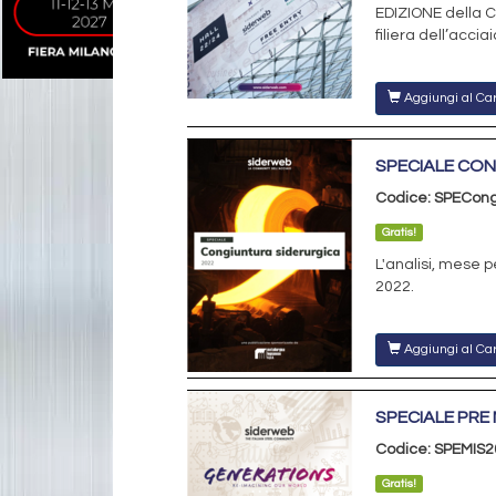
EDIZIONE della C
filiera dell’acciai
Aggiungi al Car
SPECIALE CON
Codice: SPECong
Gratis!
L'analisi, mese 
2022.
Aggiungi al Car
SPECIALE PRE 
Codice: SPEMIS2
Gratis!