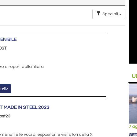
Speciali
ENIBILE
OST
e e report della filiera
U
rello
T MADE IN STEEL 2023
ost23
7 a
ontenuti e le voci di espositori e visitatori della X
GER