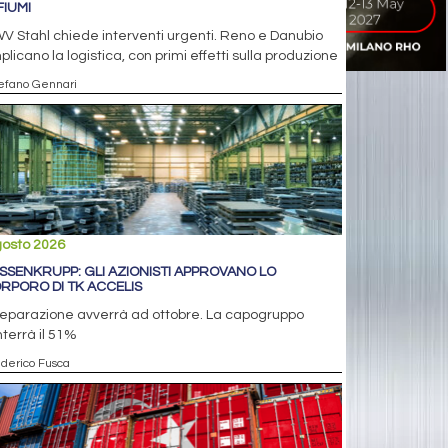
FIUMI
V Stahl chiede interventi urgenti. Reno e Danubio
licano la logistica, con primi effetti sulla produzione
tefano Gennari
gosto 2026
SSENKRUPP: GLI AZIONISTI APPROVANO LO
RPORO DI TK ACCELIS
separazione avverrà ad ottobre. La capogruppo
terrà il 51%
ederico Fusca