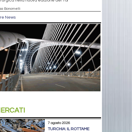
rurgica nella nuova edizione del TG
isa Bonomelli
tre News
ERCATI
7 agosto 2026
TURCHIA: IL ROTTAME