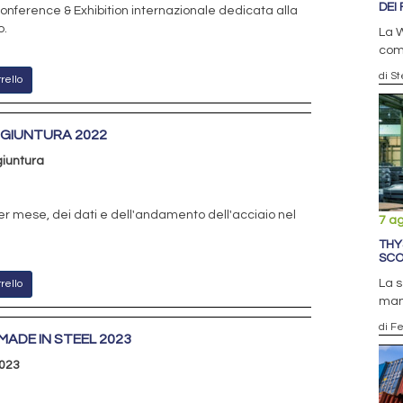
DEI 
onference & Exhibition internazionale dedicata alla
o.
La W
comp
di S
rello
GIUNTURA 2022
iuntura
per mese, dei dati e dell'andamento dell'acciaio nel
7 a
THY
SCO
La 
rello
man
di F
MADE IN STEEL 2023
023