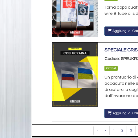
Torna dopo quatt
wire & Tube di si
Aggiungi al Car
SPECIALE CRIS
Codice: SPEUKR
Gratis!
Un prontuario di
accaduto nelle 
di aiutarci a cog
dall'invasione de
Aggiungi al Car
«
‹
1
2
3