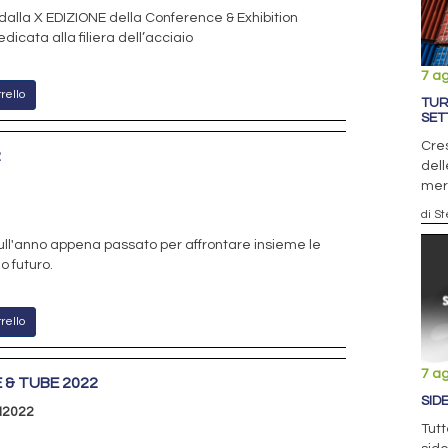
dalla X EDIZIONE della Conference & Exhibition
dicata alla filiera dell’acciaio
7 a
rello
TUR
SET
Cres
2
dell
mer
di S
sull'anno appena passato per affrontare insieme le
o futuro.
rello
7 a
 & TUBE 2022
SID
I2022
Tutt