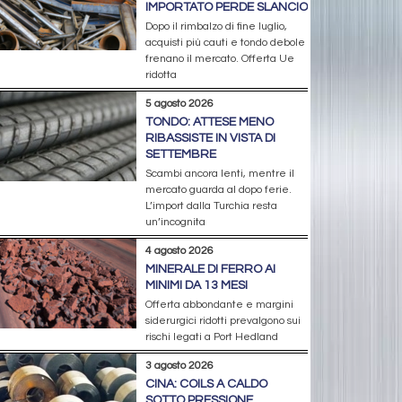
IMPORTATO PERDE SLANCIO
Dopo il rimbalzo di fine luglio,
acquisti più cauti e tondo debole
frenano il mercato. Offerta Ue
ridotta
5 agosto 2026
TONDO: ATTESE MENO
RIBASSISTE IN VISTA DI
SETTEMBRE
Scambi ancora lenti, mentre il
mercato guarda al dopo ferie.
L’import dalla Turchia resta
un’incognita
4 agosto 2026
MINERALE DI FERRO AI
MINIMI DA 13 MESI
Offerta abbondante e margini
siderurgici ridotti prevalgono sui
rischi legati a Port Hedland
3 agosto 2026
CINA: COILS A CALDO
SOTTO PRESSIONE