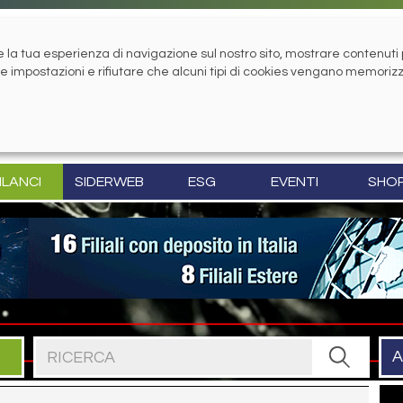
la tua esperienza di navigazione sul nostro sito, mostrare contenuti pe
tue impostazioni e rifiutare che alcuni tipi di cookies vengano memoriz
ILANCI
SIDERWEB
ESG
EVENTI
SHO
Cerca nel sito
A