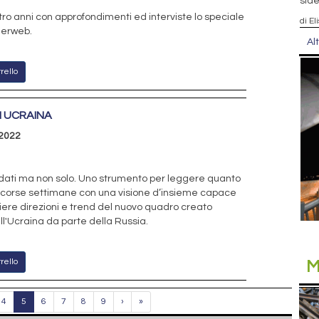
side
ro anni con approfondimenti ed interviste lo speciale
di El
derweb.
Al
rello
I UCRAINA
2022
 dati ma non solo. Uno strumento per leggere quanto
scorse settimane con una visione d’insieme capace
liere direzioni e trend del nuovo quadro creato
ll'Ucraina da parte della Russia.
rello
M
4
5
6
7
8
9
›
»