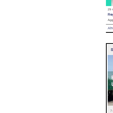
29 
r
Agg
Alt
S
7