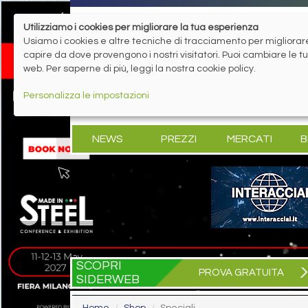
Utilizziamo i cookies per migliorare la tua esperienza
Usiamo i cookies e altre tecniche di tracciamento per migliorare 
capire da dove provengono i nostri visitatori. Puoi cambiare le 
web. Per saperne di più, leggi la nostra cookie policy.
Personalizza le impostazioni
NEWS
PREZZI
MERCATI
B
SCOPRI
PROVA GRATUITA
SIDERWEB