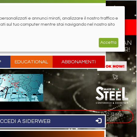
rsonalizzati e annunci mirati, analizzare il nostro traffico e
zati sul tuo computer mentre stai navigando nel nostro sito
Accetta
P
EDUCATIONAL
ABBONAMENTI
CCEDI A SIDERWEB