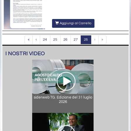
Aggiungi al Carrello
«
‹
24
25
26
27
28
›
»
I NOSTRI VIDEO
siderweb TG. Edizione del 31 luglio
2026