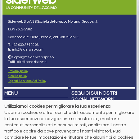
LA COMMUNITY DELL'ACCIAIO
Siderweb S.p.A. SB Società del gruppo Morandi Group s.r.l.
ISSN 2532
-2982
Sede sociale: Flero (Brescia) Via Don Milani 5
T.
+39 030 254 00 06
E.
info@siderweb.com
Copyright siderweb spa sb
Tutti i diritti sono riservati
Privacy policy
Cookie policy
Digital Services Act Policy
MENU
SEGUICI SUI NOSTRI
SOCIAL NETWORK
NEWS
Utilizziamo i cookies per migliorare la tua esperienza
PREZZI ITALIA
Usiamo i cookies e altre tecniche di tracciamento per migliorare
MERCATI
SERVIZI
la tua esperienza di navigazione sul nostro sito, mostrare
EVENTI
contenuti personalizzati e annunci mirati, analizzare il nostro
ABBONAMENTI
traffico e capire da dove provengono i nostri visitatori. Puoi
MADE IN STEEL
cambiare le tue impostazioni e rifiutare che alcuni tipi di cookies
NEWSLETTER