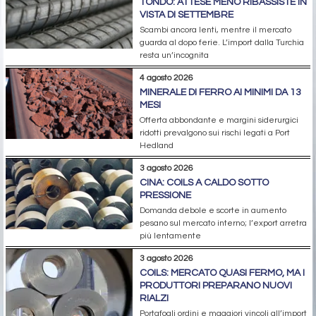
TONDO: ATTESE MENO RIBASSISTE IN
VISTA DI SETTEMBRE
Scambi ancora lenti, mentre il mercato
guarda al dopo ferie. L’import dalla Turchia
resta un’incognita
4 agosto 2026
MINERALE DI FERRO AI MINIMI DA 13
MESI
Offerta abbondante e margini siderurgici
ridotti prevalgono sui rischi legati a Port
Hedland
3 agosto 2026
CINA: COILS A CALDO SOTTO
PRESSIONE
Domanda debole e scorte in aumento
pesano sul mercato interno; l’export arretra
più lentamente
3 agosto 2026
COILS: MERCATO QUASI FERMO, MA I
PRODUTTORI PREPARANO NUOVI
RIALZI
Portafogli ordini e maggiori vincoli all’import