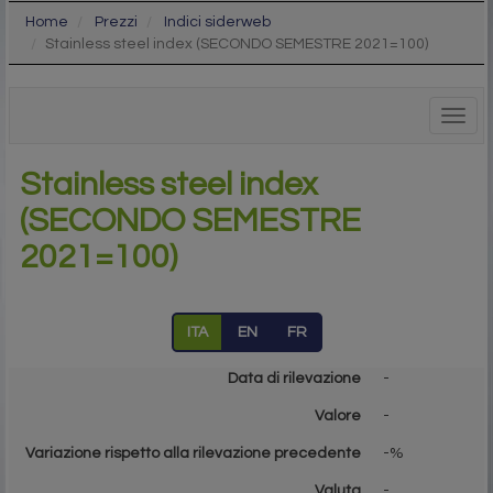
Home
Prezzi
Indici siderweb
Stainless steel index (SECONDO SEMESTRE 2021=100)
Togg
navig
Stainless steel index
(SECONDO SEMESTRE
2021=100)
ITA
EN
FR
Data di rilevazione
-
Valore
-
Variazione rispetto alla rilevazione precedente
-%
Valuta
-