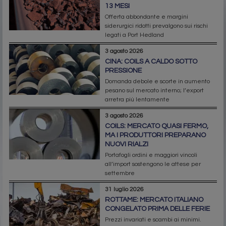
13 MESI
Offerta abbondante e margini
siderurgici ridotti prevalgono sui rischi
legati a Port Hedland
3 agosto 2026
CINA: COILS A CALDO SOTTO
PRESSIONE
Domanda debole e scorte in aumento
pesano sul mercato interno; l’export
arretra più lentamente
3 agosto 2026
COILS: MERCATO QUASI FERMO,
MA I PRODUTTORI PREPARANO
NUOVI RIALZI
Portafogli ordini e maggiori vincoli
all’import sostengono le attese per
settembre
31 luglio 2026
ROTTAME: MERCATO ITALIANO
CONGELATO PRIMA DELLE FERIE
Prezzi invariati e scambi ai minimi.