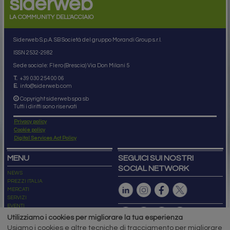
siderweb
LA COMMUNITY DELL'ACCIAIO
Siderweb S.p.A. SB Società del gruppo Morandi Group s.r.l.
ISSN 2532
-2982
Sede sociale: Flero (Brescia) Via Don Milani 5
T.
+39 030 254 00 06
E.
info@siderweb.com
Copyright siderweb spa sb
Tutti i diritti sono riservati
Privacy policy
Cookie policy
Digital Services Act Policy
MENU
SEGUICI SUI NOSTRI
SOCIAL NETWORK
NEWS
PREZZI ITALIA
MERCATI
SERVIZI
EVENTI
ABBONAMENTI
Utilizziamo i cookies per migliorare la tua esperienza
MADE IN STEEL
Usiamo i cookies e altre tecniche di tracciamento per migliorare