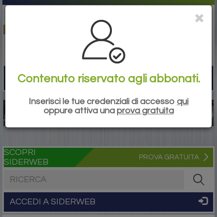
Contenuto riservato agli abbonati.
Togg
navi
Inserisci le tue credenziali di accesso
qui
oppure attiva una
prova gratuita
SCOPRI
PROVA GRATUITA
SIDERWEB
Cerca nel sito
ACCEDI A SIDERWEB