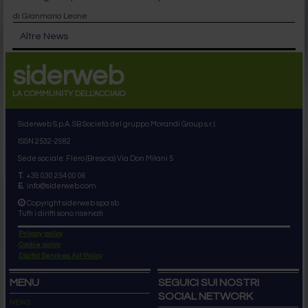
di Gianmario Leone
Altre News
siderweb
LA COMMUNITY DELL'ACCIAIO
Siderweb S.p.A. SB Società del gruppo Morandi Group s.r.l.
ISSN 2532
-2982
Sede sociale: Flero (Brescia) Via Don Milani 5
T.
+39 030 254 00 06
E.
info@siderweb.com
Copyright siderweb spa sb
Tutti i diritti sono riservati
Privacy policy
Cookie policy
Digital Services Act Policy
MENU
SEGUICI SUI NOSTRI
SOCIAL NETWORK
NEWS