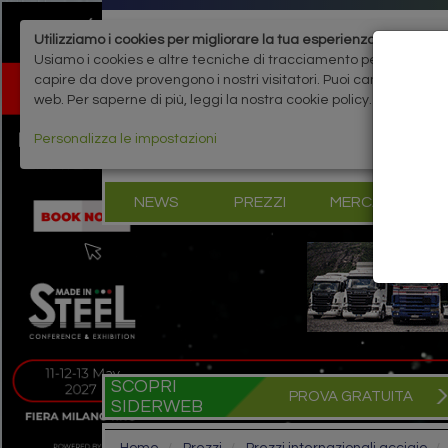
Utilizziamo i cookies per migliorare la tua esperienza
Usiamo i cookies e altre tecniche di tracciamento per migliorare 
capire da dove provengono i nostri visitatori. Puoi cambiare le 
web. Per saperne di più, leggi la nostra cookie policy.
Personalizza le impostazioni
NEWS
PREZZI
MERCATI
B
SCOPRI
PROVA GRATUITA
SIDERWEB