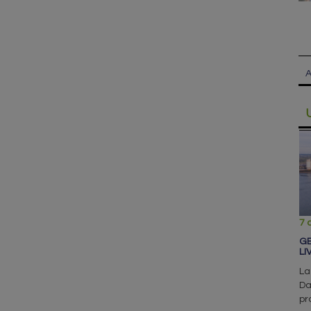
A
7 
GE
LI
La
Da
pr