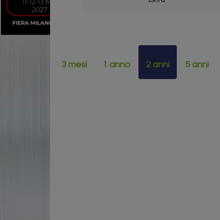
Extra
3 mesi
1 anno
2 anni
5 anni