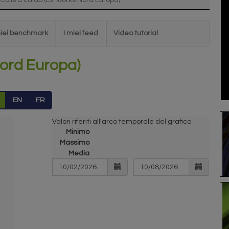
Coils a caldo (Ex-works Nord Europa)
miei benchmark
I miei feed
Video tutorial
Nord Europa)
EN
FR
Valori riferiti all'arco temporale del grafico
Minimo
Massimo
Media