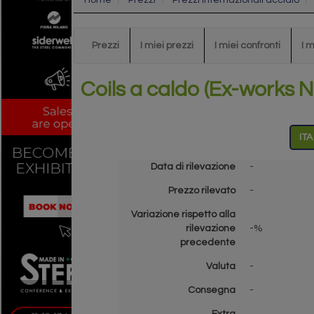
Home
Prezzi
Prezzi internazionali acciaio
Prezzi
I miei prezzi
I miei confronti
I 
Coils a caldo (Ex-works 
ITA
Data di rilevazione
-
Prezzo rilevato
-
Variazione rispetto alla
rilevazione
-%
precedente
Valuta
-
Consegna
-