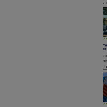
di 
7 
TH
SC
La
ma
di 
7 