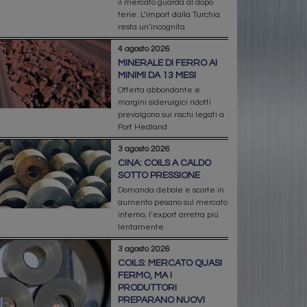
il mercato guarda al dopo
ferie. L’import dalla Turchia
resta un’incognita
4 agosto 2026
MINERALE DI FERRO AI
MINIMI DA 13 MESI
Offerta abbondante e
margini siderurgici ridotti
prevalgono sui rischi legati a
Port Hedland
3 agosto 2026
CINA: COILS A CALDO
SOTTO PRESSIONE
Domanda debole e scorte in
aumento pesano sul mercato
interno; l’export arretra più
lentamente
3 agosto 2026
COILS: MERCATO QUASI
FERMO, MA I
PRODUTTORI
PREPARANO NUOVI