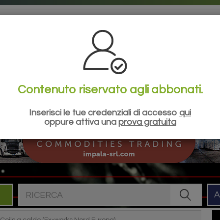
la tua esperienza di navigazione sul nostro sito, mostrare contenuti pe
tue impostazioni e rifiutare che alcuni tipi di cookies vengano memoriz
Contenuto riservato agli abbonati.
ILANCI
SIDERWEB
ESG
EVENTI
SHO
Inserisci le tue credenziali di accesso
qui
oppure attiva una
prova gratuita
Cerca nel sito
A