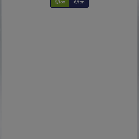
$/ton
€/ton