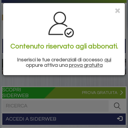
Contenuto riservato agli abbonati.
Togg
navi
Inserisci le tue credenziali di accesso
qui
oppure attiva una
prova gratuita
SCOPRI
PROVA GRATUITA
SIDERWEB
Cerca nel sito
ACCEDI A SIDERWEB