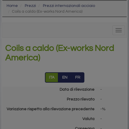
Home
Prezzi
Prezzi internazionali acciaio
Coils a caldo (Ex-works Nord America)
Togg
navig
Coils a caldo (Ex-works Nord
America)
ITA
EN
FR
Data di rilevazione
-
Prezzo rilevato
-
Variazione rispetto alla rilevazione precedente
-%
Valuta
-
Consegna
-