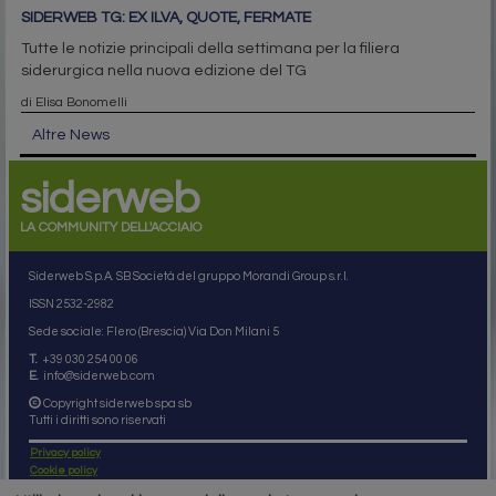
SIDERWEB TG: EX ILVA, QUOTE, FERMATE
Tutte le notizie principali della settimana per la filiera
siderurgica nella nuova edizione del TG
di Elisa Bonomelli
Altre News
siderweb
LA COMMUNITY DELL'ACCIAIO
Siderweb S.p.A. SB Società del gruppo Morandi Group s.r.l.
ISSN 2532
-2982
Sede sociale: Flero (Brescia) Via Don Milani 5
T.
+39 030 254 00 06
E.
info@siderweb.com
Copyright siderweb spa sb
Tutti i diritti sono riservati
Privacy policy
Cookie policy
Digital Services Act Policy