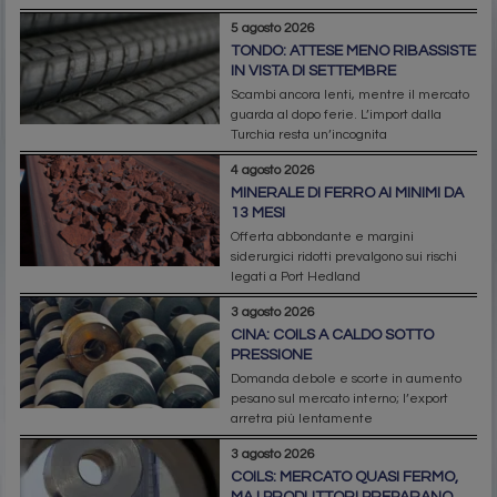
5 agosto 2026
TONDO: ATTESE MENO RIBASSISTE
IN VISTA DI SETTEMBRE
Scambi ancora lenti, mentre il mercato
guarda al dopo ferie. L’import dalla
Turchia resta un’incognita
4 agosto 2026
MINERALE DI FERRO AI MINIMI DA
13 MESI
Offerta abbondante e margini
siderurgici ridotti prevalgono sui rischi
legati a Port Hedland
3 agosto 2026
CINA: COILS A CALDO SOTTO
PRESSIONE
Domanda debole e scorte in aumento
pesano sul mercato interno; l’export
arretra più lentamente
3 agosto 2026
COILS: MERCATO QUASI FERMO,
MA I PRODUTTORI PREPARANO