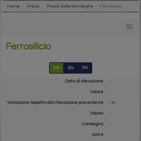
Home
Prezzi
Prezzi delle ferroleghe
Ferrosilicio
Togg
navig
Ferrosilicio
ITA
EN
FR
Data di rilevazione
-
Valore
-
Variazione rispetto alla rilevazione precedente
-%
Valuta
-
Consegna
-
Extra