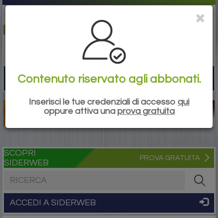
Contenuto riservato agli abbonati.
Togg
navi
Inserisci le tue credenziali di accesso
qui
oppure attiva una
prova gratuita
SCOPRI
PROVA GRATUITA
SIDERWEB
Cerca nel sito
ACCEDI A SIDERWEB