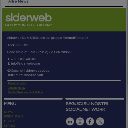
Altre News
siderweb
LA COMMUNITY DELL'ACCIAIO
Siderweb S.p.A. SB Società del gruppo Morandi Group s.r.l.
ISSN 2532
-2982
Sede sociale: Flero (Brescia) Via Don Milani 5
T.
+39 030 254 00 06
E.
info@siderweb.com
Copyright siderweb spa sb
Tutti i diritti sono riservati
Privacy policy
Cookie policy
Digital Services Act Policy
MENU
SEGUICI SUI NOSTRI
SOCIAL NETWORK
NEWS
PREZZI ITALIA
MERCATI
SERVIZI