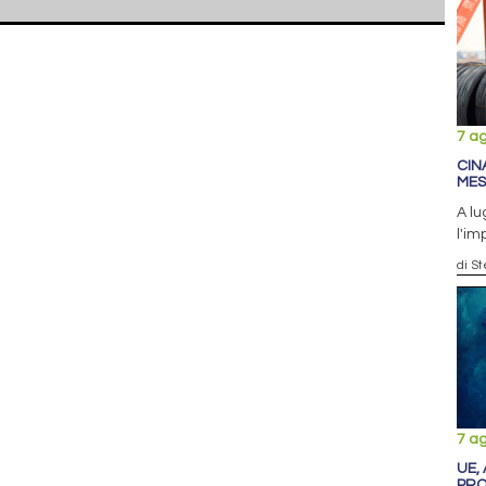
7 a
CINA
MES
A lu
l'im
di S
7 a
UE,
PRO