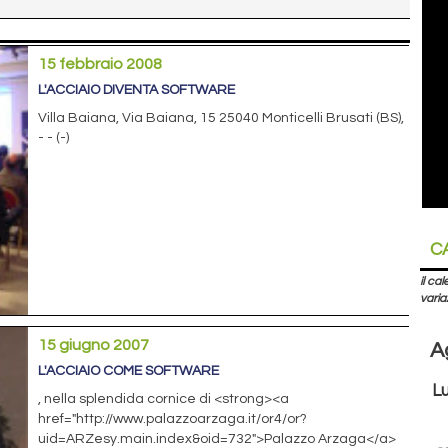
15 febbraio 2008
L'ACCIAIO DIVENTA SOFTWARE
Villa Baiana, Via Baiana, 15 25040 Monticelli Brusati (BS),
- - (-)
C
il ca
varia
15 giugno 2007
A
L'ACCIAIO COME SOFTWARE
L
, nella splendida cornice di <strong><a
href="http://www.palazzoarzaga.it/or4/or?
uid=ARZesy.main.index&oid=732">Palazzo Arzaga</a>