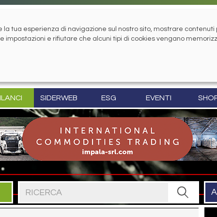
la tua esperienza di navigazione sul nostro sito, mostrare contenuti pe
tue impostazioni e rifiutare che alcuni tipi di cookies vengano memoriz
ILANCI
SIDERWEB
ESG
EVENTI
SHO
Cerca nel sito
A