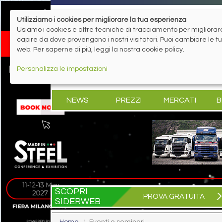
Utilizziamo i cookies per migliorare la tua esperienza
Usiamo i cookies e altre tecniche di tracciamento per migliorare 
capire da dove provengono i nostri visitatori. Puoi cambiare le 
web. Per saperne di più, leggi la nostra cookie policy.
Personalizza le impostazioni
NEWS
PREZZI
MERCATI
B
SCOPRI
PROVA GRATUITA
SIDERWEB