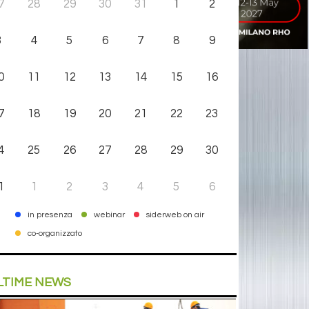
7
28
29
30
31
1
2
3
4
5
6
7
8
9
0
11
12
13
14
15
16
7
18
19
20
21
22
23
4
25
26
27
28
29
30
1
1
2
3
4
5
6
in presenza
webinar
siderweb on air
co-organizzato
LTIME NEWS