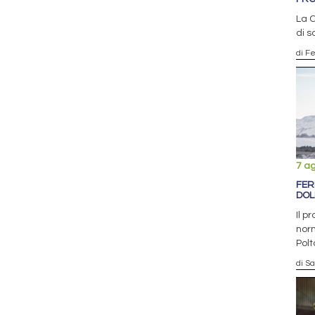
La C
di s
di F
7 a
FER
DOL
Il p
norm
Polt
di S