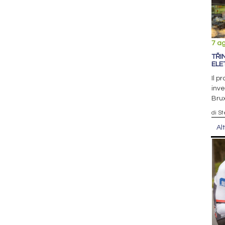
7 a
TŘI
ELE
Il p
inve
Brux
di S
Al