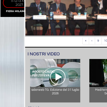
«
‹
9
1
I NOSTRI VIDEO
siderweb TG. Edizione del 31 luglio
Mediterr
2026
S