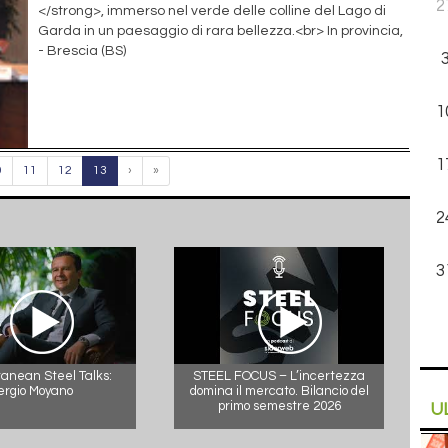
2
</strong>, immerso nel verde delle colline del Lago di
Garda in un paesaggio di rara bellezza.<br> In provincia,
- Brescia (BS)
1
1
0
11
12
13
›
»
2
3
anean Steel Talks:
STEEL FOCUS – L’incertezza
ergio Moyano
domina il mercato. Bilancio del
primo semestre 2026
U