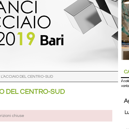
C
 L’ACCIAIO DEL CENTRO-SUD
il ca
varia
IO DEL CENTRO-SUD
A
L
crizioni chiuse