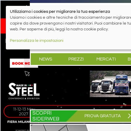
Utilizziamo i cookies per migliorare la tua esperienza
Usiamo i cookies e altre tecniche di tracciamento per migliorare 
capire da dove provengono i nostri visitatori. Puoi cambiare le 
web. Per saperne di più, leggi la nostra cookie policy.
Personalizza le impostazioni
NEWS
PREZZI
MERCATI
B
SCOPRI
PROVA GRATUITA
SIDERWEB