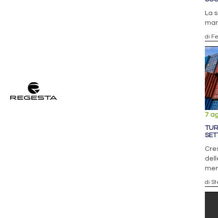
La 
man
di F
7 a
TUR
SET
Cres
dell
mer
di S