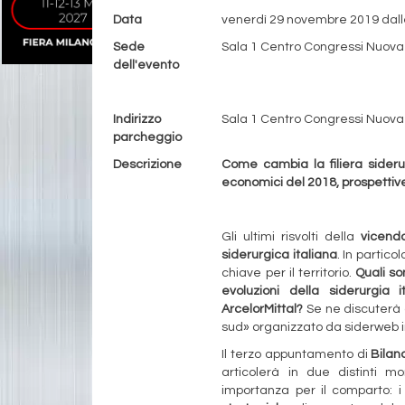
Data
venerdì 29 novembre 2019 dalle
Sede
Sala 1 Centro Congressi Nuova F
dell'evento
Evento gratuito
Indirizzo
Sala 1 Centro Congressi Nuova
parcheggio
Descrizione
Come cambia la filiera siderurg
economici del 2018, prospettive,
Gli ultimi risvolti della
vicenda
siderurgica italiana
. In partico
chiave per il territorio.
Quali son
evoluzioni della siderurgia 
ArcelorMittal?
Se ne discuterà d
sud» organizzato da siderweb i
Il terzo appuntamento di
Bilan
articolerà in due distinti 
importanza per il comparto: 