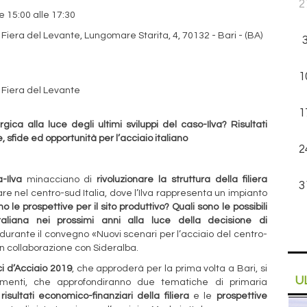
2
 15:00 alle 17:30
iera del Levante, Lungomare Starita, 4, 70132 - Bari - (BA)
1
 Fiera del Levante
1
ica alla luce degli ultimi sviluppi del caso-Ilva? Risultati
 sfide ed opportunità per l’acciaio italiano
2
-Ilva
minacciano di
rivoluzionare la struttura della filiera
3
lare nel centro-sud Italia, dove l’Ilva rappresenta un impianto
o le prospettive per il sito produttivo? Quali sono le possibili
italiana nei prossimi anni alla luce della decisione di
urante il convegno «Nuovi scenari per l’acciaio del centro-
n collaborazione con Sideralba.
ci d’Acciaio 2019
, che approderà per la prima volta a Bari, si
U
momenti, che approfondiranno due tematiche di primaria
i
risultati economico-finanziari della filiera
e le
prospettive