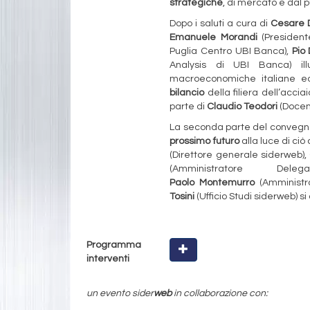
strategiche
, di mercato e dal p
Dopo i saluti a cura di
Cesare 
Emanuele Morandi
(President
Puglia Centro UBI Banca),
Pio
Analysis di UBI Banca) ill
macroeconomiche italiane ed
bilancio
della filiera dell’accia
parte di
Claudio Teodori
(Docent
La seconda parte del convegn
prossimo futuro
alla luce di ci
(Direttore generale siderweb),
(Amministratore De
Paolo
Montemurro
(Amministra
Tosini
(Ufficio Studi siderweb) s
Programma
interventi
un evento sider
web
in collaborazione con: