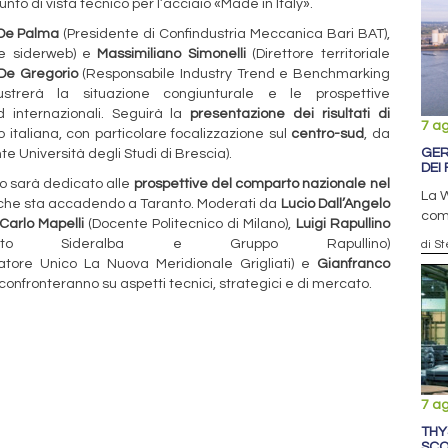
unto di vista tecnico per l’acciaio «Made in Italy».
De Palma
(Presidente di Confindustria Meccanica Bari BAT),
e siderweb) e
Massimiliano Simonelli
(Direttore territoriale
 De Gregorio
(Responsabile Industry Trend e Benchmarking
ustrerà la situazione congiunturale e le prospettive
 internazionali. Seguirà la
presentazione dei risultati di
7 a
io italiana, con particolare focalizzazione sul
centro-sud
, da
GER
e Università degli Studi di Brescia).
DEI 
o sarà dedicato alle
prospettive del comparto nazionale nel
La W
ò che sta accadendo a Taranto. Moderati da
Lucio Dall’Angelo
comp
Carlo Mapelli
(Docente Politecnico di Milano),
Luigi Rapullino
legato Sideralba e Gruppo Rapullino)
di S
tore Unico La Nuova Meridionale Grigliati) e
Gianfranco
i confronteranno su aspetti tecnici, strategici e di mercato.
7 a
THY
SCO