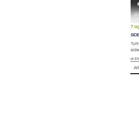
7 a
SID
Tutt
side
di El
Al