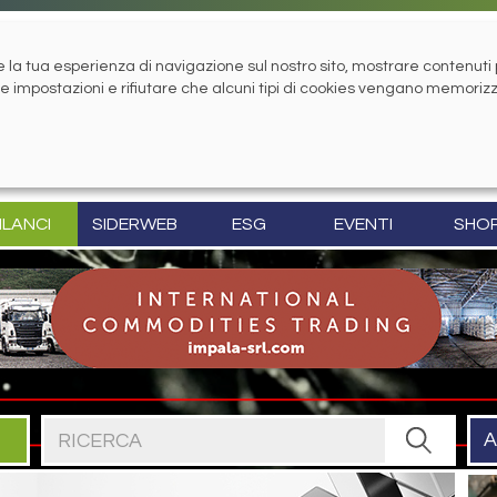
la tua esperienza di navigazione sul nostro sito, mostrare contenuti pe
tue impostazioni e rifiutare che alcuni tipi di cookies vengano memoriz
ILANCI
SIDERWEB
ESG
EVENTI
SHO
Cerca nel sito
A