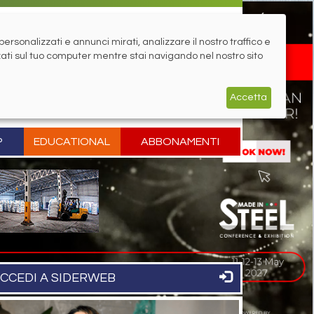
rsonalizzati e annunci mirati, analizzare il nostro traffico e
zati sul tuo computer mentre stai navigando nel nostro sito
Accetta
P
EDUCATIONAL
ABBONAMENTI
CCEDI A SIDERWEB