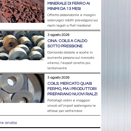
MINERALE DI FERRO AI
MINIMI DA 13 MESI
Offerta abbondante e margini
siderurgici ridotti prevalgono sui
rischi legati a Port Hedland
3 agosto 2026
CINA: COILS A CALDO
SOTTO PRESSIONE
Domanda debole e scorte in
aumento pesano sul mercato
interno; l’export arretra più
lentamente
3 agosto 2026
COILS: MERCATO QUASI
FERMO, MA I PRODUTTORI
PREPARANO NUOVI RIALZI
Portafogli ordini e maggiori
vincoli all’import sostengono le
attese per settembre
re analisi