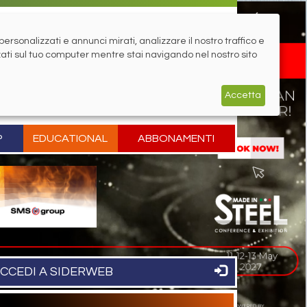
rsonalizzati e annunci mirati, analizzare il nostro traffico e
zati sul tuo computer mentre stai navigando nel nostro sito
Accetta
P
EDUCATIONAL
ABBONAMENTI
CCEDI A SIDERWEB