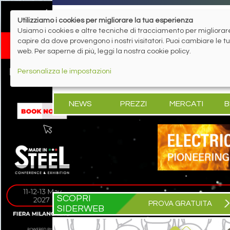
Utilizziamo i cookies per migliorare la tua esperienza
Usiamo i cookies e altre tecniche di tracciamento per migliorare 
capire da dove provengono i nostri visitatori. Puoi cambiare le 
web. Per saperne di più, leggi la nostra cookie policy.
Personalizza le impostazioni
NEWS
PREZZI
MERCATI
B
SCOPRI
PROVA GRATUITA
SIDERWEB