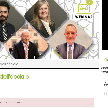
C
dell’acciaio
il ca
varia
ell’acciaio
A
L
crizioni chiuse