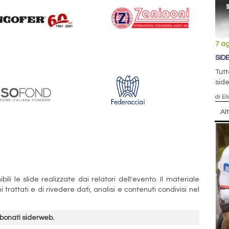
7 a
SID
Tutt
side
di El
Al
ili le slide realizzate dai relatori dell'evento. Il materiale
trattati e di rivedere dati, analisi e contenuti condivisi nel
bbonati siderweb.