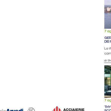
7 a
GER
DEI 
La W
comp
di S
7 a
THY
SCO