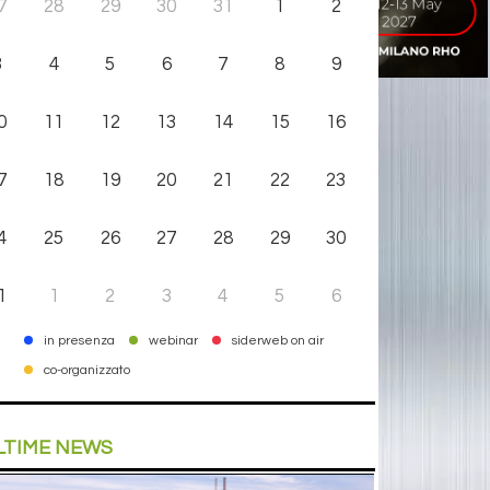
7
28
29
30
31
1
2
3
4
5
6
7
8
9
0
11
12
13
14
15
16
7
18
19
20
21
22
23
4
25
26
27
28
29
30
1
1
2
3
4
5
6
in presenza
webinar
siderweb on air
co-organizzato
LTIME NEWS