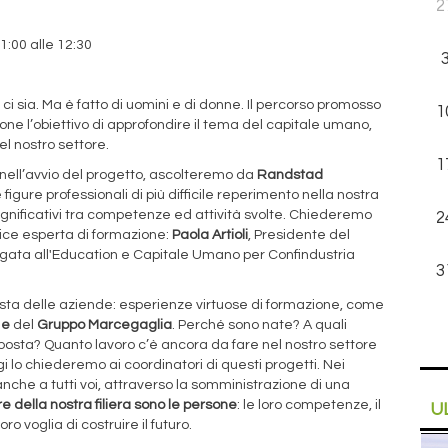
2
1:00 alle 12:30
 ci sia. Ma è fatto di uomini e di donne. Il percorso promosso
1
pone l’obiettivo di approfondire il tema del capitale umano,
el nostro settore.
1
 nell’avvio del progetto, ascolteremo da
Randstad
 figure professionali di più difficile reperimento nella nostra
 significativi tra competenze ed attività svolte. Chiederemo
2
ce esperta di formazione:
Paola Artioli
, Presidente del
gata all'Education e Capitale Umano per Confindustria
3
 vista delle aziende: esperienze virtuose di formazione, come
 e
del
Gruppo Marcegaglia
. Perché sono nate? A quali
posta? Quanto lavoro c’è ancora da fare nel nostro settore
 lo chiederemo ai coordinatori di questi progetti. Nei
anche a tutti voi, attraverso la somministrazione di una
re della nostra filiera sono le persone
: le loro competenze, il
U
oro voglia di costruire il futuro.