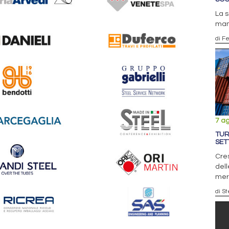
La 
man
di F
7 a
TUR
SET
Cres
dell
mer
di S