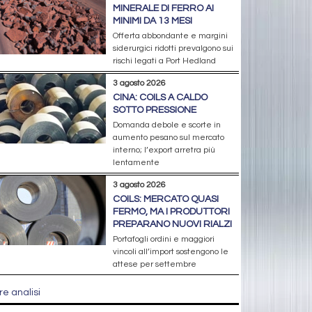
MINERALE DI FERRO AI
MINIMI DA 13 MESI
Offerta abbondante e margini
siderurgici ridotti prevalgono sui
rischi legati a Port Hedland
3 agosto 2026
CINA: COILS A CALDO
SOTTO PRESSIONE
Domanda debole e scorte in
aumento pesano sul mercato
interno; l’export arretra più
lentamente
3 agosto 2026
COILS: MERCATO QUASI
FERMO, MA I PRODUTTORI
PREPARANO NUOVI RIALZI
Portafogli ordini e maggiori
vincoli all’import sostengono le
attese per settembre
re analisi