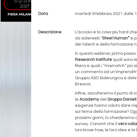
Data
martedì 9 febbraio 2021 dalle 1
Evento gratuito
Descrizione
L’acciaio è la cosa più hard che
da siderweb “
Steel Human”
si 
dei talenti e della formazione n
In questo webinar, primo passo
Research Institute
quali sono le
filiera e quali i “mismatch” più
un commento ad un’imprenditri
Gruppo ASO Siderurgica e dele
Brescia.
Infine, ascolteremo il punto di
le
Academy
del
Gruppo Danieli
esigenze hanno voluto dare ris
sul tema della formazione? Oggi
prossimi giorni, lo chiederemo 
survey. Convinti che il
vero valo
loro know-how, le loro idee e la l