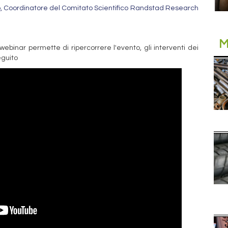
no, Coordinatore del Comitato Scientifico Randstad Research
M
webinar permette di ripercorrere l'evento, gli interventi dei
eguito