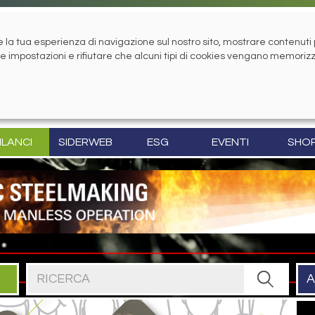
la tua esperienza di navigazione sul nostro sito, mostrare contenuti pe
tue impostazioni e rifiutare che alcuni tipi di cookies vengano memoriz
ILANCI
SIDERWEB
ESG
EVENTI
SHO
Cerca nel sito
A