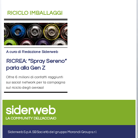
RICICLO IMBALLAGGI
A cura di Redazione Siderweb
RICREA: “Spray Sereno”
parla alla Gen Z
Oltre 6 milioni di contatti raggiunti
sui social network per la campagna
sul riciclo degli aerosol
siderweb
LA COMMUNITY DELL'ACCIAIO
Siderweb S.p.A. SB Società del gruppo Morandi Group s.r.l.