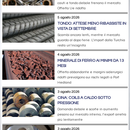
cauti e tondo debole frenano il mercato.
Offerta Ue ridotta
5 agosto 2026
TONDO: ATTESE MENO RIBASSISTE IN
VISTA DI SETTEMBRE
Scambi ancora lenti, mentre il mercato
guarda al dopo ferie. L’import dalla Turchia
resta un’incognita
4 agosto 2026
MINERALE DI FERRO AI MINIMI DA 13
MESI
Offerta abbondante e margini siderurgici
ridotti prevalgono sui rischi legati a Port
Hedland
3 agosto 2026
CINA: COILS A CALDO SOTTO
PRESSIONE
Domanda debole e scorte in aumento
pesano sul mercato interno; l’export arretra
più lentamente
3 agosto 2026