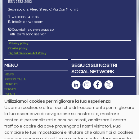
ISSN 2532
-2982
Sede sociale: Flero (Brescia) Via Don Milani 5
T.
+39 030 254 00 06
E.
info@siderweb.com
Copyright siderweb spa sb
Tutti i diritti sono riservati
Privacy policy
Cookie policy
Digital Services Act Policy
MENU
SEGUICI SUI NOSTRI
SOCIAL NETWORK
NEWS
PREZZI ITALIA
MERCATI
SERVIZI
EVENTI
ABBONAMENTI
Utilizziamo i cookies per migliorare la tua esperienza
MADE IN STEEL
Usiamo i cookies e altre tecniche di tracciamento per migliorare
NEWSLETTER
la tua esperienza di navigazione sul nostro sito, mostrare
Capitale Sociale: 190.000€ interamente versato
contenuti personalizzati e annunci mirati, analizzare il nostro
Registro delle Imprese di Brescia
traffico e capire da dove provengono i nostri visitatori. Puoi
Codice Fiscale e Partita I.V.A.:
IT03562320170
R.E.A. n. 419331
cambiare le tue impostazioni e rifiutare che alcuni tipi di cookies
vengano memorizzati sul tuo computer mentre stai navigando