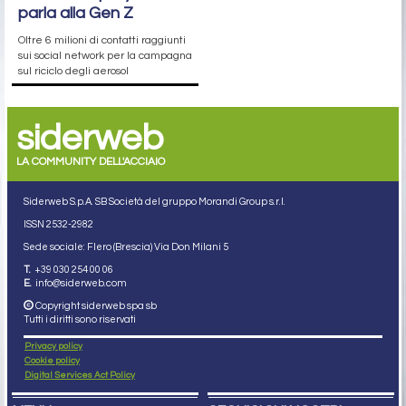
parla alla Gen Z
Oltre 6 milioni di contatti raggiunti
sui social network per la campagna
sul riciclo degli aerosol
siderweb
LA COMMUNITY DELL'ACCIAIO
Siderweb S.p.A. SB Società del gruppo Morandi Group s.r.l.
ISSN 2532
-2982
Sede sociale: Flero (Brescia) Via Don Milani 5
T.
+39 030 254 00 06
E.
info@siderweb.com
Copyright siderweb spa sb
Tutti i diritti sono riservati
Privacy policy
Cookie policy
Digital Services Act Policy