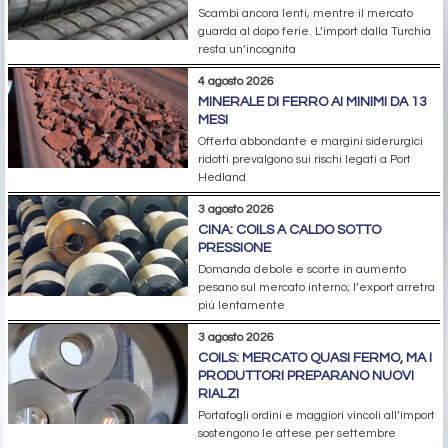
Scambi ancora lenti, mentre il mercato
guarda al dopo ferie. L’import dalla Turchia
resta un’incognita
4 agosto 2026
MINERALE DI FERRO AI MINIMI DA 13
MESI
Offerta abbondante e margini siderurgici
ridotti prevalgono sui rischi legati a Port
Hedland
3 agosto 2026
CINA: COILS A CALDO SOTTO
PRESSIONE
Domanda debole e scorte in aumento
pesano sul mercato interno; l’export arretra
più lentamente
3 agosto 2026
COILS: MERCATO QUASI FERMO, MA I
PRODUTTORI PREPARANO NUOVI
RIALZI
Portafogli ordini e maggiori vincoli all’import
sostengono le attese per settembre