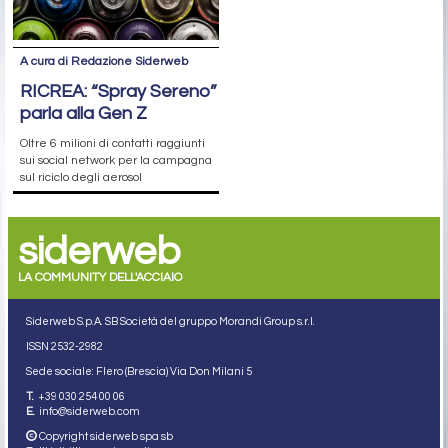
A cura di Redazione Siderweb
RICREA: “Spray Sereno”
parla alla Gen Z
Oltre 6 milioni di contatti raggiunti
sui social network per la campagna
sul riciclo degli aerosol
siderweb
LA COMMUNITY DELL'ACCIAIO
Siderweb S.p.A. SB Società del gruppo Morandi Group s.r.l.
ISSN 2532
-2982
Sede sociale: Flero (Brescia) Via Don Milani 5
T.
+39 030 254 00 06
E.
info@siderweb.com
Copyright siderweb spa sb