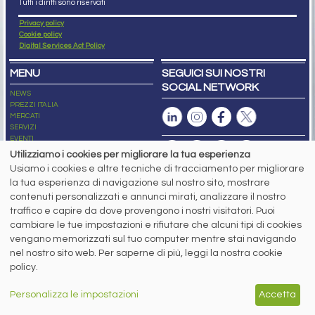
Tutti i diritti sono riservati
Privacy policy
Cookie policy
Digital Services Act Policy
MENU
SEGUICI SUI NOSTRI
SOCIAL NETWORK
NEWS
PREZZI ITALIA
MERCATI
SERVIZI
EVENTI
ABBONAMENTI
Utilizziamo i cookies per migliorare la tua esperienza
MADE IN STEEL
Usiamo i cookies e altre tecniche di tracciamento per migliorare
NEWSLETTER
la tua esperienza di navigazione sul nostro sito, mostrare
Capitale Sociale: 190.000€ interamente versato
contenuti personalizzati e annunci mirati, analizzare il nostro
Registro delle Imprese di Brescia
traffico e capire da dove provengono i nostri visitatori. Puoi
Codice Fiscale e Partita I.V.A.:
IT03562320170
R.E.A. n. 419331
cambiare le tue impostazioni e rifiutare che alcuni tipi di cookies
vengano memorizzati sul tuo computer mentre stai navigando
www.siderweb.com: Autorizzazione del Tribunale di Brescia n. 11/2004 del 17
nel nostro sito web. Per saperne di più, leggi la nostra cookie
marzo 2004, Iscrizione al R.O.C. n. 26116.
Direttrice Responsabile:
policy.
Elisa Bonomelli
Vicedirettore Responsabile:
Personalizza le impostazioni
Accetta
Stefano Gennari