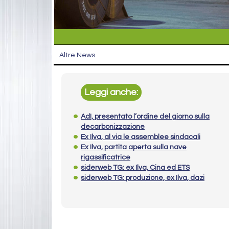
Altre News
Leggi anche:
AdI, presentato l’ordine del giorno sulla
decarbonizzazione
Ex Ilva, al via le assemblee sindacali
Ex Ilva, partita aperta sulla nave
rigassificatrice
siderweb TG: ex Ilva, Cina ed ETS
siderweb TG: produzione, ex Ilva, dazi