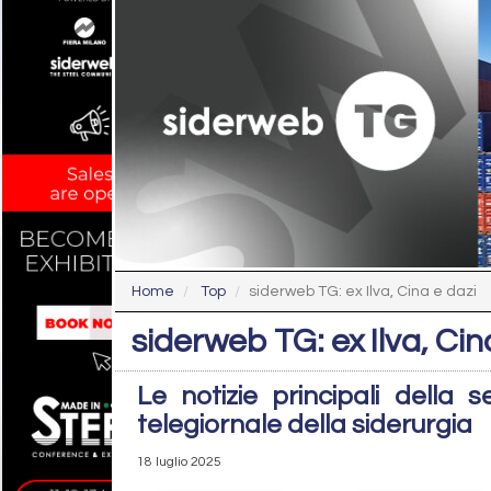
Home
Top
siderweb TG: ex Ilva, Cina e dazi
siderweb TG: ex Ilva, Cin
Le notizie principali della 
telegiornale della siderurgia
18 luglio 2025