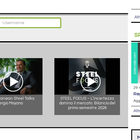
Alt
S
29 
r
anean Steel Talks:
STEEL FOCUS – L’incertezza
Agg
ergio Moyano
domina il mercato. Bilancio del
primo semestre 2026
Alt
M