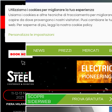
Utilizziamo i cookies per migliorare la tua esperienza
Usiamo i cookies e altre tecniche di tracciamento per migliorare 
capire da dove provengono i nostri visitatori. Puoi cambiare le 
web. Per saperne di più, leggi la nostra cookie policy.
Personalizza le impostazioni
NEWS
PREZZI
MERCATI
B
SCOPRI
PROVA GRATUITA
SIDERWEB