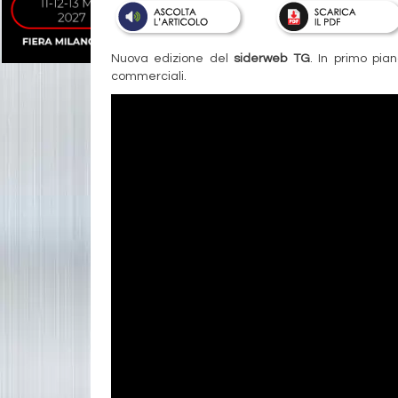
Nuova edizione del
siderweb TG
. In primo pian
commerciali.