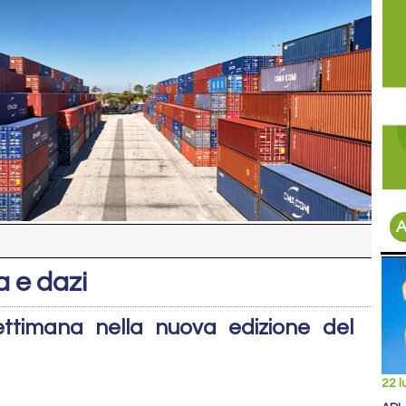
A
a e dazi
settimana nella nuova edizione del
22 l