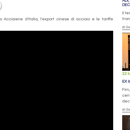
ADI
DEC
Il t
tran
o Acciaierie d'Italia, l'export cinese di acciaio e le tariffe
di G
22 l
EX 
Fim,
cent
dec
di G