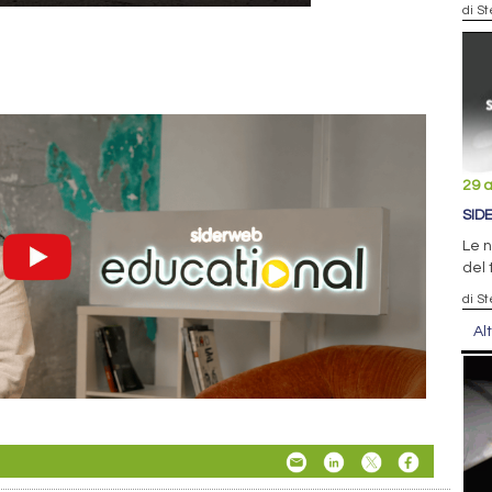
di S
29 
SID
Le n
del 
di S
Al