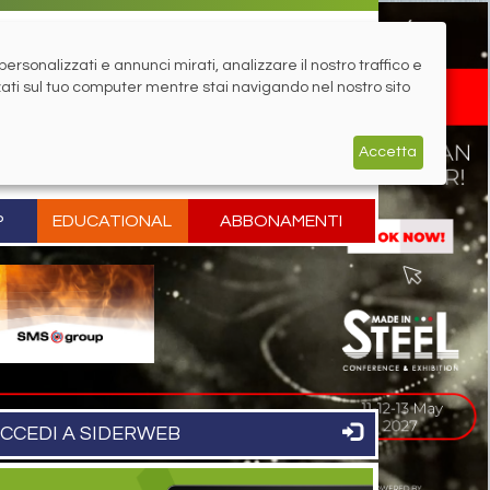
rsonalizzati e annunci mirati, analizzare il nostro traffico e
zati sul tuo computer mentre stai navigando nel nostro sito
Accetta
P
EDUCATIONAL
ABBONAMENTI
CCEDI A SIDERWEB