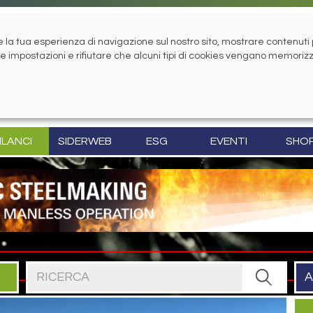
la tua esperienza di navigazione sul nostro sito, mostrare contenuti pe
tue impostazioni e rifiutare che alcuni tipi di cookies vengano memoriz
ILANCI
SIDERWEB
ESG
EVENTI
SHO
Cerca nel sito
A