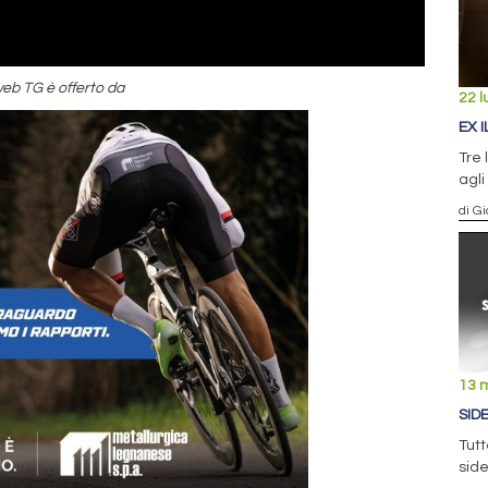
rweb TG è offerto da
22 l
EX 
Tre 
agli
di G
13 
SID
Tutt
side