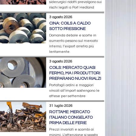
siderurgici ridotti prevalgono sui
rischi legati a Port Hedland
3 agosto 2026
CINA: COILS A CALDO
SOTTO PRESSIONE
Domanda debole e scorte in
aumento pesano sul mercato
interno; l’export arretra più
lentamente
3 agosto 2026
COILS: MERCATO QUASI
FERMO, MA I PRODUTTORI
PREPARANO NUOVI RIALZI
Portafogli ordini e maggiori
vincoli all’import sostengono le
attese per settembre
31 luglio 2026
ROTTAME: MERCATO
ITALIANO CONGELATO
PRIMA DELLE FERIE
Prezzi invariati e scambi ai
minimi. L’attenzione si sposta