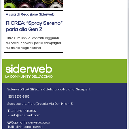
A cura di Redazione Siderweb
RICREA: “Spray Sereno”
parla alla Gen Z
Oltre 6 milioni di contatti raggiunti
sui social network per la campagna
sul riciclo degli aerosol
siderweb
LA COMMUNITY DELL'ACCIAIO
Siderweb S.p.A. SB Società del gruppo Morandi Group s.r.l.
ISSN 2532
-2982
Sede sociale: Flero (Brescia) Via Don Milani 5
T.
+39 030 254 00 06
E.
info@siderweb.com
Copyright siderweb spa sb
Tutti i diritti sono riservati