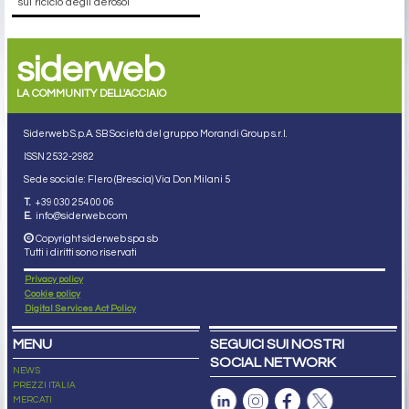
sul riciclo degli aerosol
siderweb
LA COMMUNITY DELL'ACCIAIO
Siderweb S.p.A. SB Società del gruppo Morandi Group s.r.l.
ISSN 2532
-2982
Sede sociale: Flero (Brescia) Via Don Milani 5
T.
+39 030 254 00 06
E.
info@siderweb.com
Copyright siderweb spa sb
Tutti i diritti sono riservati
Privacy policy
Cookie policy
Digital Services Act Policy
MENU
SEGUICI SUI NOSTRI
SOCIAL NETWORK
NEWS
PREZZI ITALIA
MERCATI