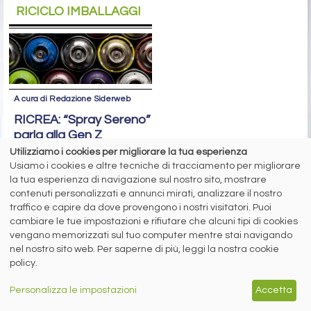
RICICLO IMBALLAGGI
A cura di Redazione Siderweb
RICREA: “Spray Sereno”
parla alla Gen Z
Utilizziamo i cookies per migliorare la tua esperienza
Oltre 6 milioni di contatti raggiunti
Usiamo i cookies e altre tecniche di tracciamento per migliorare
sui social network per la campagna
la tua esperienza di navigazione sul nostro sito, mostrare
sul riciclo degli aerosol
contenuti personalizzati e annunci mirati, analizzare il nostro
traffico e capire da dove provengono i nostri visitatori. Puoi
cambiare le tue impostazioni e rifiutare che alcuni tipi di cookies
siderweb
vengano memorizzati sul tuo computer mentre stai navigando
nel nostro sito web. Per saperne di più, leggi la nostra cookie
LA COMMUNITY DELL'ACCIAIO
policy.
Siderweb S.p.A. SB Società del gruppo Morandi Group s.r.l.
Personalizza le impostazioni
Accetta
ISSN 2532
-2982