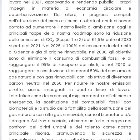
lavoro nel 2021, approvando e rendendo pubblici i propri
impegni in materia di economia circolare e
decarbonizzazione. Da allora, i progressi compiuti
nell'attuazione del piano e i buoni risultati ottenuti ci hanno
portato ad aumentare il nostro livello di ambizione: oggi le
principali tappe della nostra roadmap sono la riduzione
delle emissioni di CO
(Scope 1 e 2) del 61,5% entro il 2033
2
rispetto al 2021. Nel 2025, il 100% del consumo di elettricità
di Sidenor è già di origine rinnovabile; nel 2030, gli obiettivi
sono di eliminare il consumo di combustibili fossili e di
raggiungere il 95% di recupero dei rifiuti, e nel 2040 di
raggiungere la sostituzione di almeno il 50% del consumo di
gas naturale con gas rinnovabili, con l'obiettivo di diventare
carbon neutral nel 2050.
Per ridurre le nostre emissioni
dirette, siamo impegnati in quattro linee di lavoro:
l'elettrificazione dei processi, il miglioramento dell'efficienza
energetica, la sostituzione dei combustibili fossili con
biomateriali e lo studio della fattibilità della sostituzione del
gas naturale con altri gas rinnovabili, come il biometano e/o
l'idrogeno.
Sul fronte sociale, abbiamo un forte impegno nei
confronti dei diritti umani e del talento come nostra
principale risorsa, promuovendo la sicurezza e
l'uguaglianza. Infine, ma altrettanto importante, la