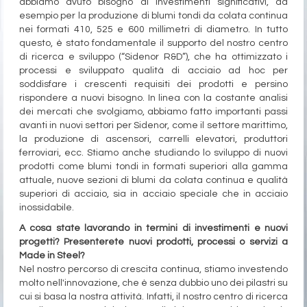
abbiamo avuto bisogno di investimenti significativi, ad
esempio per la produzione di blumi tondi da colata continua
nei formati 410, 525 e 600 millimetri di diametro. In tutto
questo, è stato fondamentale il supporto del nostro centro
di ricerca e sviluppo (“Sidenor R&D”), che ha ottimizzato i
processi e sviluppato qualità di acciaio ad hoc per
soddisfare i crescenti requisiti dei prodotti e persino
rispondere a nuovi bisogno. In linea con la costante analisi
dei mercati che svolgiamo, abbiamo fatto importanti passi
avanti in nuovi settori per Sidenor, come il settore marittimo,
la produzione di ascensori, carrelli elevatori, produttori
ferroviari, ecc. Stiamo anche studiando lo sviluppo di nuovi
prodotti come blumi tondi in formati superiori alla gamma
attuale, nuove sezioni di blumi da colata continua e qualità
superiori di acciaio, sia in acciaio speciale che in acciaio
inossidabile.
A cosa state lavorando in termini di investimenti e nuovi
progetti? Presenterete nuovi prodotti, processi o servizi a
Made in Steel?
Nel nostro percorso di crescita continua, stiamo investendo
molto nell'innovazione, che è senza dubbio uno dei pilastri su
cui si basa la nostra attività. Infatti, il nostro centro di ricerca