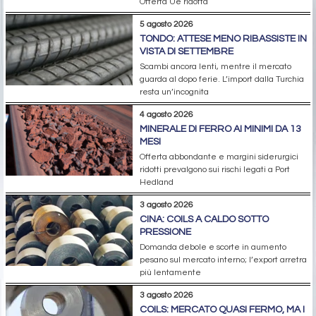
Offerta Ue ridotta
5 agosto 2026
TONDO: ATTESE MENO RIBASSISTE IN
VISTA DI SETTEMBRE
Scambi ancora lenti, mentre il mercato
guarda al dopo ferie. L’import dalla Turchia
resta un’incognita
4 agosto 2026
MINERALE DI FERRO AI MINIMI DA 13
MESI
Offerta abbondante e margini siderurgici
ridotti prevalgono sui rischi legati a Port
Hedland
3 agosto 2026
CINA: COILS A CALDO SOTTO
PRESSIONE
Domanda debole e scorte in aumento
pesano sul mercato interno; l’export arretra
più lentamente
3 agosto 2026
COILS: MERCATO QUASI FERMO, MA I