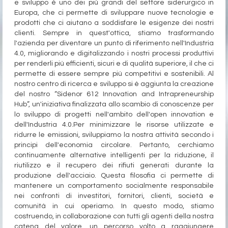
e sviluppo è uno dei più grandi del settore siderurgico in
Europa, che ci permette di sviluppare nuove tecnologie e
prodotti che ci aiutano a soddisfare le esigenze dei nostri
clienti. Sempre in quest'ottica, stiamo trasformando
l'azienda per diventare un punto di riferimento nell'Industria
4.0, migliorando e digitalizzando i nostri processi produttivi
per renderli più efficienti, sicuri e di qualità superiore, il che ci
permette di essere sempre più competitivi e sostenibili. Al
nostro centro di ricerca e sviluppo si è aggiunta la creazione
del nostro “Sidenor 612 Innovation and Intrapreneurship
Hub”, un'iniziativa finalizzata allo scambio di conoscenze per
lo sviluppo di progetti nell'ambito dell'open innovation e
dell'Industria 4.0.
Per minimizzare le risorse utilizzate e
ridurre le emissioni, sviluppiamo la nostra attività secondo i
principi dell'economia circolare. Pertanto, cerchiamo
continuamente alternative intelligenti per la riduzione, il
riutilizzo e il recupero dei rifiuti generati durante la
produzione dell'acciaio. Questa filosofia ci permette di
mantenere un comportamento socialmente responsabile
nei confronti di investitori, fornitori, clienti, società e
comunità in cui operiamo. In questo modo, stiamo
costruendo, in collaborazione con tutti gli agenti della nostra
catena del valore, un percorso volto a raggiungere