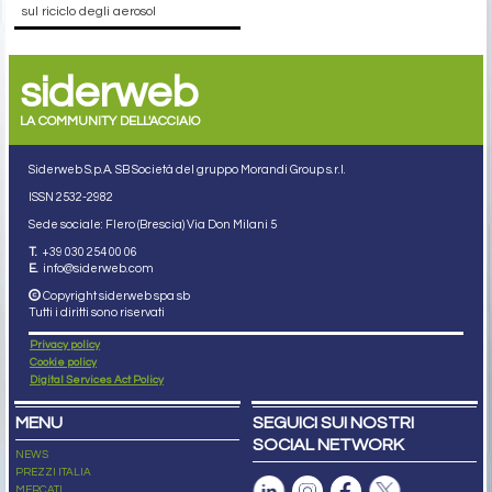
sul riciclo degli aerosol
siderweb
LA COMMUNITY DELL'ACCIAIO
Siderweb S.p.A. SB Società del gruppo Morandi Group s.r.l.
ISSN 2532
-2982
Sede sociale: Flero (Brescia) Via Don Milani 5
T.
+39 030 254 00 06
E.
info@siderweb.com
Copyright siderweb spa sb
Tutti i diritti sono riservati
Privacy policy
Cookie policy
Digital Services Act Policy
MENU
SEGUICI SUI NOSTRI
SOCIAL NETWORK
NEWS
PREZZI ITALIA
MERCATI