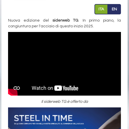
ITA
EN
Nuova edizione del
siderweb TG
. In primo piano, la
congiuntura per l'acciaio di questo inizio 2025.
Il siderweb TG è offerto da