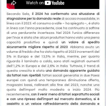
Secondo Sala,
il 2024 ha confermato una situazione di
stagnazione per la domanda reale
di acciaio inossidabile, in
linea con il 2023. «Il consumo a valle – ha spiegato –, è stato
in linea con l'anno precedente, cioè ha continuato a soffrire
di una perdurante incertezza. Nel 2024 l'unica differenza
per l'inox è stata che alcuni produttori hanno visto una piena
capacità produttiva e quindi
un valore di spedito
sicuramente migliore rispetto al 2023
. Abbiamo avuto un
volume di freddo che ha visto rispetto al 2023 incrementi del
5% in Europa e del 13,5% in Italia, mentre, per quanto
riguarda il laminato a caldo, sono stati registrati aumenti
dell'1,2% in Europa e del 2,6% in Italia. Tuttavia, il trend di
questa crescita è stata
una domanda apparente guidata
da fattori non ripetibili
: fattori sociali generatisi in due Paesi
europei con quindi una temporanea diminuzione offerta,
magazzini bassi, riallineati alla fine del 2023, nonché una
quota dell'import molto modesta a inizio 2024. Più
recentemente,
con il venir meno di fattori soprattutto sociali
e con una ripresa dell’import sul mercato domestico, si è
assistito a un veloce raffreddamento della domanda e