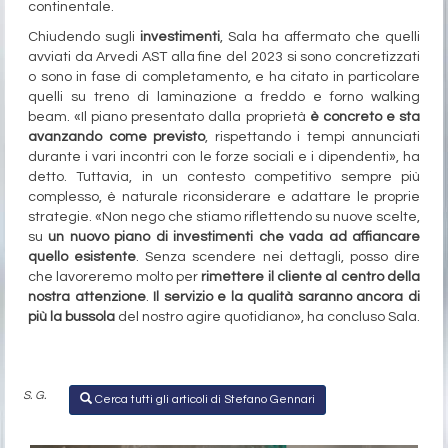
continentale.
Chiudendo sugli
investimenti
, Sala ha affermato che quelli
avviati da Arvedi AST alla fine del 2023 si sono concretizzati
o sono in fase di completamento, e ha citato in particolare
quelli su treno di laminazione a freddo e forno walking
beam. «Il piano presentato dalla proprietà
è concreto e sta
avanzando come previsto
, rispettando i tempi annunciati
durante i vari incontri con le forze sociali e i dipendenti», ha
detto. Tuttavia, in un contesto competitivo sempre più
complesso, è naturale riconsiderare e adattare le proprie
strategie. «Non nego che stiamo riflettendo su nuove scelte,
su
un nuovo piano di investimenti che vada ad affiancare
quello esistente
. Senza scendere nei dettagli, posso dire
che lavoreremo molto per
rimettere il cliente al centro della
nostra attenzione
.
Il servizio e la qualità saranno ancora di
più la bussola
del nostro agire quotidiano», ha concluso Sala.
S. G.
Cerca tutti gli articoli di Stefano Gennari