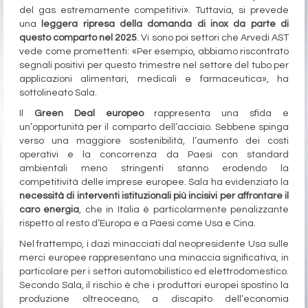
del gas estremamente competitivi». Tuttavia, si prevede
una
leggera ripresa della domanda di inox da parte di
questo comparto nel 2025
. Vi sono poi settori che Arvedi AST
vede come promettenti: «Per esempio, abbiamo riscontrato
segnali positivi per questo trimestre nel settore del tubo per
applicazioni alimentari, medicali e farmaceutica», ha
sottolineato Sala.
Il
Green Deal europeo
rappresenta una sfida e
un’opportunità per il comparto dell’acciaio. Sebbene spinga
verso una maggiore sostenibilità, l’aumento dei costi
operativi e la concorrenza da Paesi con standard
ambientali meno stringenti stanno erodendo la
competitività delle imprese europee. Sala ha evidenziato la
necessità di interventi istituzionali più incisivi per affrontare il
caro energia
, che in Italia è particolarmente penalizzante
rispetto al resto d’Europa e a Paesi come Usa e Cina.
Nel frattempo, i dazi minacciati dal neopresidente Usa sulle
merci europee rappresentano una minaccia significativa, in
particolare per i settori automobilistico ed elettrodomestico.
Secondo Sala, il rischio è che i produttori europei spostino la
produzione oltreoceano, a discapito dell’economia