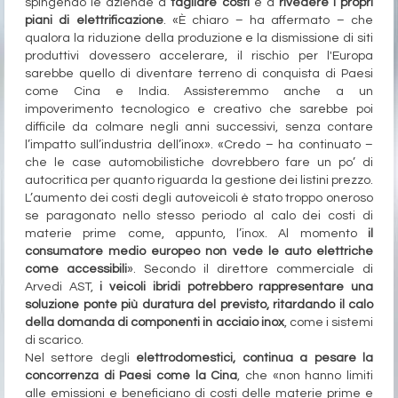
spingendo le aziende a
tagliare costi
e a
rivedere i propri
piani di elettrificazione
. «È chiaro – ha affermato – che
qualora la riduzione della produzione e la dismissione di siti
produttivi dovessero accelerare, il rischio per l'Europa
sarebbe quello di diventare terreno di conquista di Paesi
come Cina e India. Assisteremmo anche a un
impoverimento tecnologico e creativo che sarebbe poi
difficile da colmare negli anni successivi, senza contare
l’impatto sull’industria dell’inox». «Credo – ha continuato –
che le case automobilistiche dovrebbero fare un po’ di
autocritica per quanto riguarda la gestione dei listini prezzo.
L’aumento dei costi degli autoveicoli è stato troppo oneroso
se paragonato nello stesso periodo al calo dei costi di
materie prime come, appunto, l’inox. Al momento
il
consumatore medio europeo non vede le auto elettriche
come accessibili
». Secondo il direttore commerciale di
Arvedi AST,
i veicoli ibridi potrebbero rappresentare una
soluzione ponte più duratura del previsto, ritardando il calo
della domanda di componenti in acciaio inox
, come i sistemi
di scarico.
Nel settore degli
elettrodomestici, continua a pesare la
concorrenza di Paesi come la Cina
, che «non hanno limiti
alle emissioni e beneficiano di costi delle materie prime e