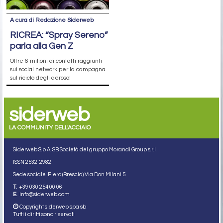
A cura di Redazione Siderweb
RICREA: “Spray Sereno”
parla alla Gen Z
Oltre 6 milioni di contatti raggiunti
sui social network per la campagna
sul riciclo degli aerosol
siderweb
LA COMMUNITY DELL'ACCIAIO
Siderweb S.p.A. SB Società del gruppo Morandi Group s.r.l.
ISSN 2532
-2982
Sede sociale: Flero (Brescia) Via Don Milani 5
T.
+39 030 254 00 06
E.
info@siderweb.com
Copyright siderweb spa sb
Tutti i diritti sono riservati