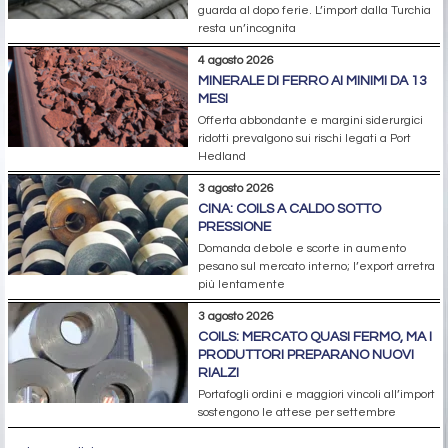
guarda al dopo ferie. L’import dalla Turchia
resta un’incognita
4 agosto 2026
MINERALE DI FERRO AI MINIMI DA 13
MESI
Offerta abbondante e margini siderurgici
ridotti prevalgono sui rischi legati a Port
Hedland
3 agosto 2026
CINA: COILS A CALDO SOTTO
PRESSIONE
Domanda debole e scorte in aumento
pesano sul mercato interno; l’export arretra
più lentamente
3 agosto 2026
COILS: MERCATO QUASI FERMO, MA I
PRODUTTORI PREPARANO NUOVI
RIALZI
Portafogli ordini e maggiori vincoli all’import
sostengono le attese per settembre