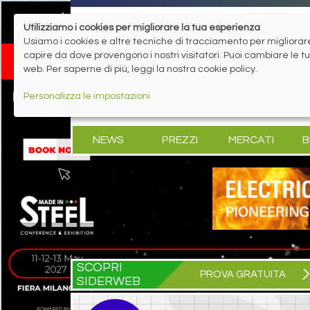
Utilizziamo i cookies per migliorare la tua esperienza
Usiamo i cookies e altre tecniche di tracciamento per migliorare 
capire da dove provengono i nostri visitatori. Puoi cambiare le 
web. Per saperne di più, leggi la nostra cookie policy.
Personalizza le impostazioni
NEWS
PREZZI
MERCATI
B
SCOPRI
PROVA GRATUITA
SIDERWEB