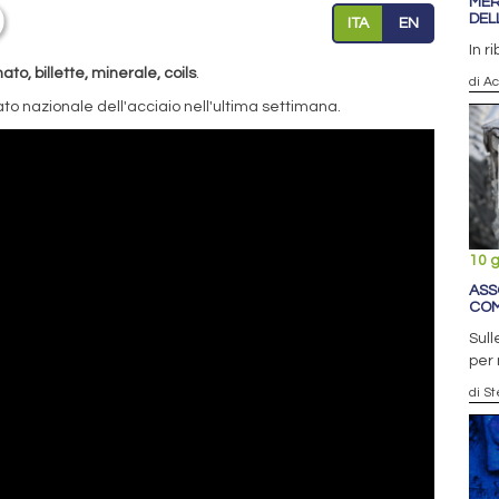
MER
DEL
ITA
EN
In r
o, billette, minerale, coils
.
di Ac
to nazionale dell'acciaio nell'ultima settimana.
10 
ASS
COM
Sull
per 
di S