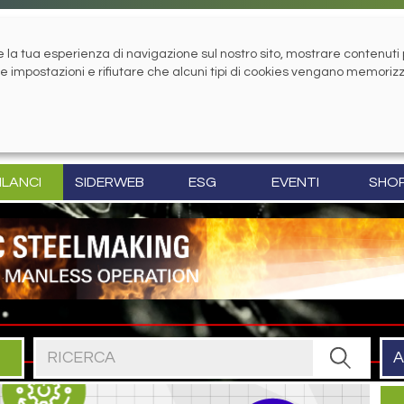
la tua esperienza di navigazione sul nostro sito, mostrare contenuti pe
tue impostazioni e rifiutare che alcuni tipi di cookies vengano memoriz
ILANCI
SIDERWEB
ESG
EVENTI
SHO
Cerca nel sito
A