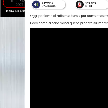
Oggi parliamo di
rottame, tondo per cemento armat
Ecco come si sono mossi questi prodotti sul merca