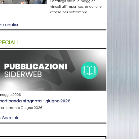
Portafogli ordini e maggiori
vincoli all’import sostengono le
attese per settembre
re analisi
PECIALI
maggio 2026
eport banda stagnata - giugno 2026
iornamento Giugno 2026
ri Speciali