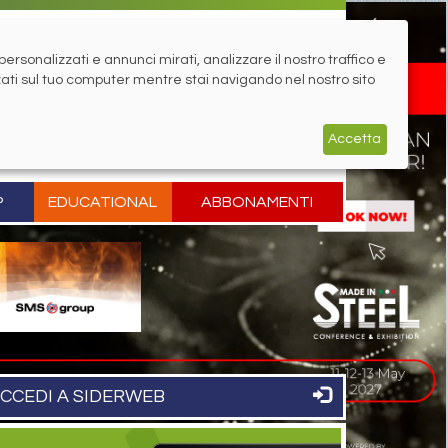
rsonalizzati e annunci mirati, analizzare il nostro traffico e
zati sul tuo computer mentre stai navigando nel nostro sito
Accetta
P
EDUCATIONAL
ABBONAMENTI
CCEDI A SIDERWEB