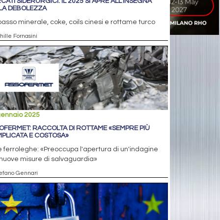
CATI SIDERURGICI: IL 2025 SI APRE ALL’INSEGNA
LA DEBOLEZZA
ibasso minerale, coke, coils cinesi e rottame turco
hille Fornasini
gennaio 2025
OFERMET: RACCOLTA DI ROTTAME «SEMPRE PIÙ
PLICATA E COSTOSA»
e ferroleghe: «Preoccupa l'apertura di un'indagine
nuove misure di salvaguardia»
tefano Gennari