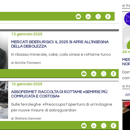
di R
13 gennaio 2025
MERCATI SIDERURGICI: IL 2025 SI APRE ALL’INSEGNA
DELLA DEBOLEZZA
24 
In ribasso minerale, coke, coils cinesi e rottame turco
MER
di Achille Fornasini
NOR
Doma
com
10 gennaio 2025
di R
ASSOFERMET: RACCOLTA DI ROTTAME «SEMPRE PIÙ
Al
COMPLICATA E COSTOSA»
Sulle ferroleghe: «Preoccupa l'apertura di un'indagine
per nuove misure di salvaguardia»
di Stefano Gennari