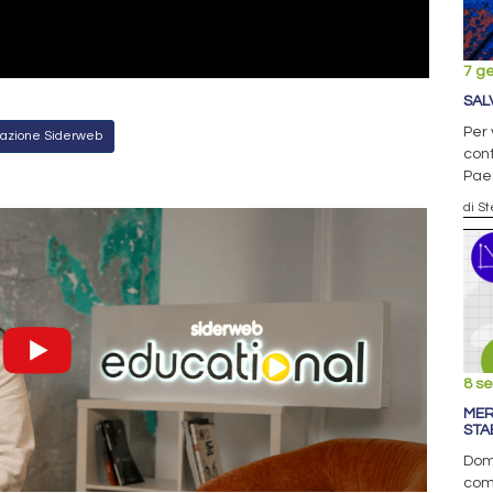
7 g
SAL
Per 
Redazione Siderweb
cont
Pae
di S
8 s
MER
STA
Doma
com