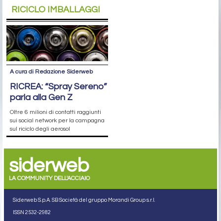
RICICLO IMBALLAGGI
A cura di Redazione Siderweb
RICREA: “Spray Sereno”
parla alla Gen Z
Oltre 6 milioni di contatti raggiunti
sui social network per la campagna
sul riciclo degli aerosol
siderweb
LA COMMUNITY DELL'ACCIAIO
Siderweb S.p.A. SB Società del gruppo Morandi Group s.r.l.
ISSN 2532
-2982