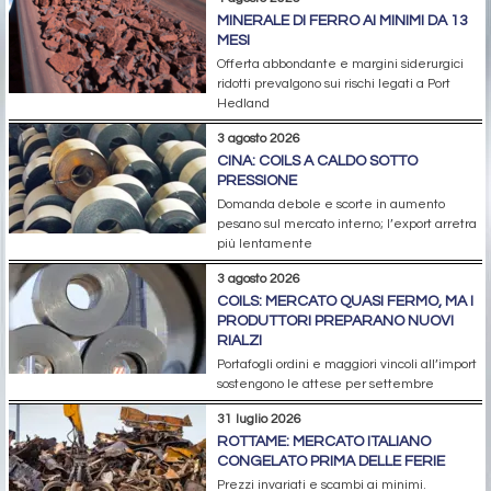
MINERALE DI FERRO AI MINIMI DA 13
MESI
Offerta abbondante e margini siderurgici
ridotti prevalgono sui rischi legati a Port
Hedland
3 agosto 2026
CINA: COILS A CALDO SOTTO
PRESSIONE
Domanda debole e scorte in aumento
pesano sul mercato interno; l’export arretra
più lentamente
3 agosto 2026
COILS: MERCATO QUASI FERMO, MA I
PRODUTTORI PREPARANO NUOVI
RIALZI
Portafogli ordini e maggiori vincoli all’import
sostengono le attese per settembre
31 luglio 2026
ROTTAME: MERCATO ITALIANO
CONGELATO PRIMA DELLE FERIE
Prezzi invariati e scambi ai minimi.