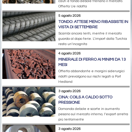
cauti e tondo debole frenano il mercato.
Offerta Ue ridotta
5 agosto 2026
TONDO: ATTESE MENO RIBASSISTE IN
VISTA DI SETTEMBRE
Scambi ancora lenti, mentre il mercato
guarda al dopo ferie. L’import dalla Turchia
resta un’incognita
4 agosto 2026
MINERALE DI FERRO AI MINIMI DA 13
MESI
Offerta abbondante e margini siderurgici
ridotti prevalgono sui rischi legati a Port
Hedland
3 agosto 2026
CINA: COILS A CALDO SOTTO
PRESSIONE
Domanda debole e scorte in aumento
pesano sul mercato interno; l’export arretra
più lentamente
3 agosto 2026