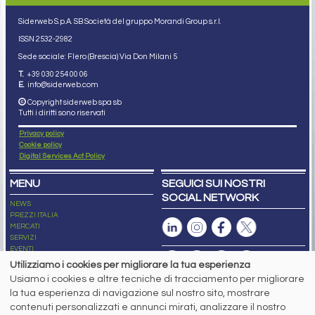
Siderweb S.p.A. SB Società del gruppo Morandi Group s.r.l.
ISSN 2532
-2982
Sede sociale: Flero (Brescia) Via Don Milani 5
T.
+39 030 254 00 06
E.
info@siderweb.com
Copyright siderweb spa sb
Tutti i diritti sono riservati
Privacy policy
Cookie policy
Digital Services Act Policy
MENU
SEGUICI SUI NOSTRI
SOCIAL NETWORK
NEWS
PREZZI ITALIA
MERCATI
SERVIZI
EVENTI
ABBONAMENTI
Utilizziamo i cookies per migliorare la tua esperienza
MADE IN STEEL
Usiamo i cookies e altre tecniche di tracciamento per migliorare
NEWSLETTER
la tua esperienza di navigazione sul nostro sito, mostrare
Capitale Sociale: 190.000€ interamente versato
contenuti personalizzati e annunci mirati, analizzare il nostro
Registro delle Imprese di Brescia