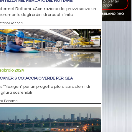
ERTEZZA NEL MERCATO DEL ROTTAME
fermet Rottami: «Contrazione dei prezzi senza un
ioramento degli ordini di prodotti finiti»
tefano Gennari
ebbraio 2024
CKNER & CO: ACCIAIO VERDE PER GEA
ils “Nexigen” per un progetto pilota sui sistemi di
itura sostenibili
isa Bonomelli