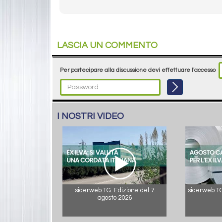
LASCIA UN COMMENTO
Per partecipare alla discussione devi effettuare l'accesso
I NOSTRI VIDEO
siderweb TG. Edizione del 7
siderweb TG.
agosto 2026