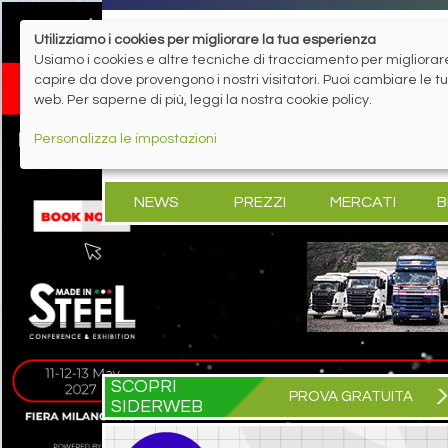
Utilizziamo i cookies per migliorare la tua esperienza
Usiamo i cookies e altre tecniche di tracciamento per migliorare 
capire da dove provengono i nostri visitatori. Puoi cambiare le 
web. Per saperne di più, leggi la nostra cookie policy.
Personalizza le impostazioni
NEWS
PREZZI
MERCATI
B
SCOPRI
PROVA GRATUITA
SIDERWEB