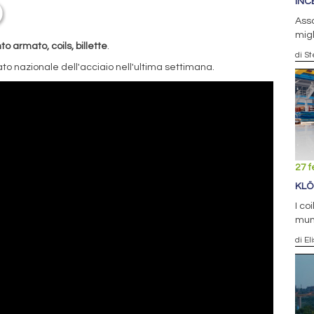
INC
Asso
migl
 armato, coils, billette
.
di S
to nazionale dell'acciaio nell'ultima settimana.
27 f
KLÖ
I co
mung
di El