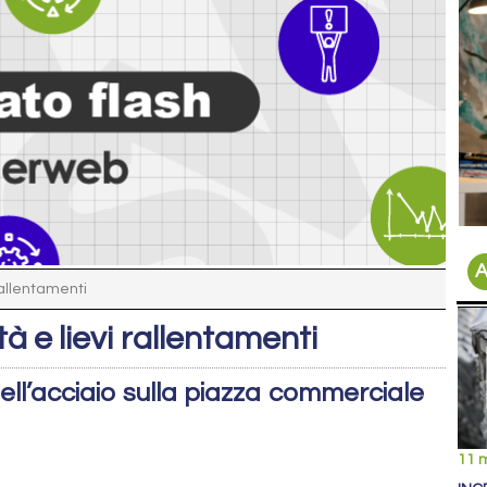
A
 rallentamenti
tà e lievi rallentamenti
ll’acciaio sulla piazza commerciale
11 