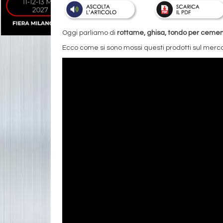
Oggi parliamo di
rottame, ghisa, tondo per cemento
Ecco come si sono mossi questi prodotti sul merca