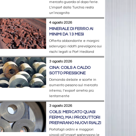
mercato guarda al dopo ferie.
L’import dalla Turchia resta
un’incognita
4 agosto 2026
MINERALE DI FERRO AI
MINIMI DA 13 MESI
Offerta abbondante e margini
siderurgici ridotti prevalgono sui
rischi legati a Port Hedland
3 agosto 2026
CINA: COILS A CALDO
SOTTO PRESSIONE
Domanda debole e scorte in
aumento pesano sul mercato
interno; l’export arretra più
lentamente
3 agosto 2026
COILS: MERCATO QUASI
FERMO, MA I PRODUTTORI
PREPARANO NUOVI RIALZI
Portafogli ordini e maggiori
vincoli all’import sostengono le