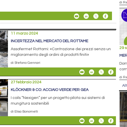
di R
11 marzo 2024
INCERTEZZA NEL MERCATO DEL ROTTAME
29 
Assofermet Rottami: «Contrazione dei prezzi senza un
miglioramento degli ordini di prodotti finiti»
MER
di Stefano Gennari
Doma
com
di R
27 febbraio 2024
Al
KLÖCKNER & CO: ACCIAIO VERDE PER GEA
I coils “Nexigen” per un progetto pilota sui sistemi di
mungitura sostenibili
di Elisa Bonomelli