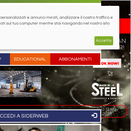
rsonalizzati e annunci mirati, analizzare il nostro traffico e
zati sul tuo computer mentre stai navigando nel nostro sito
Accetta
P
EDUCATIONAL
ABBONAMENTI
CCEDI A SIDERWEB