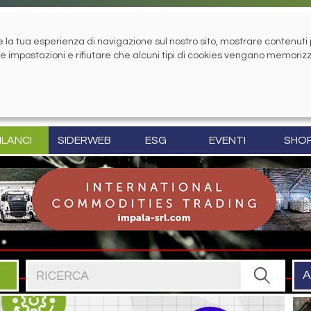
la tua esperienza di navigazione sul nostro sito, mostrare contenuti pe
tue impostazioni e rifiutare che alcuni tipi di cookies vengano memoriz
ILANCI
SIDERWEB
ESG
EVENTI
SHO
Cerca nel sito
A