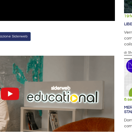
19 f
LIB
Verr
Redazione Siderweb
com
coil
di S
8 s
MER
STA
Doma
com