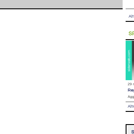
Alt
S
29 
r
Agg
Alt
S