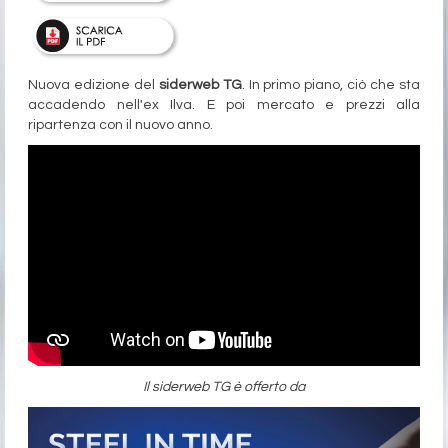
Nuova edizione del
siderweb TG
. In primo piano, ciò che sta
accadendo nell'ex Ilva. E poi mercato e prezzi alla
ripartenza con il nuovo anno.
Il siderweb TG è offerto da