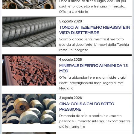
Dopo il rimbalzo di fine luglio, acquisti più
cauti e tondo debole frenano il mercato.
Offerta Ue ridotta
5 agosto 2026
TONDO: ATTESE MENO RIBASSISTE IN
VISTA DI SETTEMBRE
Scambi ancora lenti, mentre il mercato
guarda al dopo ferie. L’import dalla Turchia
resta un’incognita
4 agosto 2026
MINERALE DI FERRO AI MINIMI DA 13
MESI
Offerta abbondante e margini siderurgici
ridotti prevalgono sui rischi legati a Port
Hedland
3 agosto 2026
CINA: COILS A CALDO SOTTO
PRESSIONE
Domanda debole e scorte in aumento
pesano sul mercato interno; l’export arretra
più lentamente