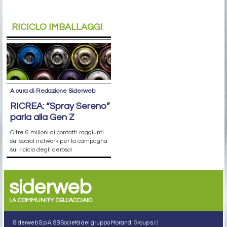
RICICLO IMBALLAGGI
A cura di Redazione Siderweb
RICREA: “Spray Sereno”
parla alla Gen Z
Oltre 6 milioni di contatti raggiunti
sui social network per la campagna
sul riciclo degli aerosol
siderweb
LA COMMUNITY DELL'ACCIAIO
Siderweb S.p.A. SB Società del gruppo Morandi Group s.r.l.