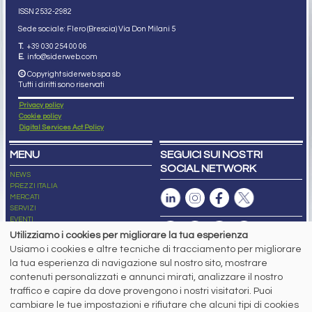
ISSN 2532
-2982
Sede sociale: Flero (Brescia) Via Don Milani 5
T.
+39 030 254 00 06
E.
info@siderweb.com
Copyright siderweb spa sb
Tutti i diritti sono riservati
Privacy policy
Cookie policy
Digital Services Act Policy
MENU
SEGUICI SUI NOSTRI
SOCIAL NETWORK
NEWS
PREZZI ITALIA
MERCATI
SERVIZI
EVENTI
ABBONAMENTI
Utilizziamo i cookies per migliorare la tua esperienza
MADE IN STEEL
Usiamo i cookies e altre tecniche di tracciamento per migliorare
NEWSLETTER
la tua esperienza di navigazione sul nostro sito, mostrare
Capitale Sociale: 190.000€ interamente versato
contenuti personalizzati e annunci mirati, analizzare il nostro
Registro delle Imprese di Brescia
traffico e capire da dove provengono i nostri visitatori. Puoi
Codice Fiscale e Partita I.V.A.:
IT03562320170
R.E.A. n. 419331
cambiare le tue impostazioni e rifiutare che alcuni tipi di cookies