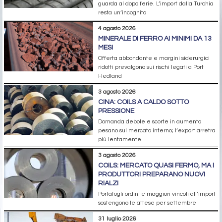
guarda al dopo ferie. L’import dalla Turchia
resta un’incognita
4 agosto 2026
MINERALE DI FERRO AI MINIMI DA 13
MESI
Offerta abbondante e margini siderurgici
ridotti prevalgono sui rischi legati a Port
Hedland
3 agosto 2026
CINA: COILS A CALDO SOTTO
PRESSIONE
Domanda debole e scorte in aumento
pesano sul mercato interno; l’export arretra
più lentamente
3 agosto 2026
COILS: MERCATO QUASI FERMO, MA I
PRODUTTORI PREPARANO NUOVI
RIALZI
Portafogli ordini e maggiori vincoli all’import
sostengono le attese per settembre
31 luglio 2026