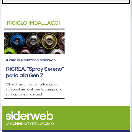
RICICLO IMBALLAGGI
A cura di Redazione Siderweb
RICREA: “Spray Sereno”
parla alla Gen Z
Oltre 6 milioni di contatti raggiunti
sui social network per la campagna
sul riciclo degli aerosol
siderweb
LA COMMUNITY DELL'ACCIAIO