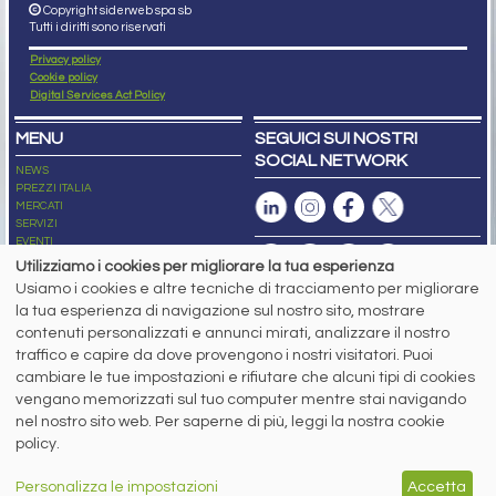
Copyright siderweb spa sb
Tutti i diritti sono riservati
Privacy policy
Cookie policy
Digital Services Act Policy
MENU
SEGUICI SUI NOSTRI
SOCIAL NETWORK
NEWS
PREZZI ITALIA
MERCATI
SERVIZI
EVENTI
ABBONAMENTI
Utilizziamo i cookies per migliorare la tua esperienza
MADE IN STEEL
Usiamo i cookies e altre tecniche di tracciamento per migliorare
NEWSLETTER
la tua esperienza di navigazione sul nostro sito, mostrare
Capitale Sociale: 190.000€ interamente versato
contenuti personalizzati e annunci mirati, analizzare il nostro
Registro delle Imprese di Brescia
traffico e capire da dove provengono i nostri visitatori. Puoi
Codice Fiscale e Partita I.V.A.:
IT03562320170
R.E.A. n. 419331
cambiare le tue impostazioni e rifiutare che alcuni tipi di cookies
vengano memorizzati sul tuo computer mentre stai navigando
www.siderweb.com: Autorizzazione del Tribunale di Brescia n. 11/2004 del 17
nel nostro sito web. Per saperne di più, leggi la nostra cookie
marzo 2004, Iscrizione al R.O.C. n. 26116.
Direttrice Responsabile:
policy.
Elisa Bonomelli
Vicedirettore Responsabile:
Personalizza le impostazioni
Accetta
Stefano Gennari