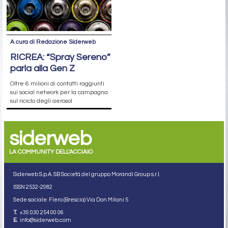
A cura di Redazione Siderweb
RICREA: “Spray Sereno”
parla alla Gen Z
Oltre 6 milioni di contatti raggiunti
sui social network per la campagna
sul riciclo degli aerosol
siderweb
LA COMMUNITY DELL'ACCIAIO
Siderweb S.p.A. SB Società del gruppo Morandi Group s.r.l.
ISSN 2532
-2982
Sede sociale: Flero (Brescia) Via Don Milani 5
T.
+39 030 254 00 06
E.
info@siderweb.com