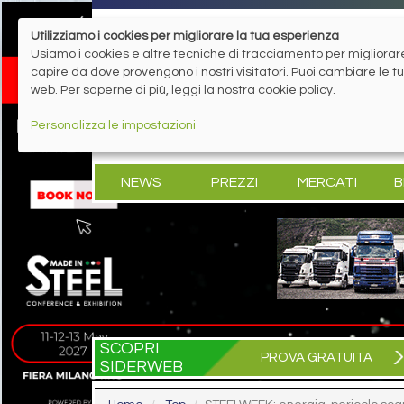
Utilizziamo i cookies per migliorare la tua esperienza
Usiamo i cookies e altre tecniche di tracciamento per migliorare 
capire da dove provengono i nostri visitatori. Puoi cambiare le 
web. Per saperne di più, leggi la nostra cookie policy.
Personalizza le impostazioni
NEWS
PREZZI
MERCATI
B
SCOPRI
PROVA GRATUITA
SIDERWEB