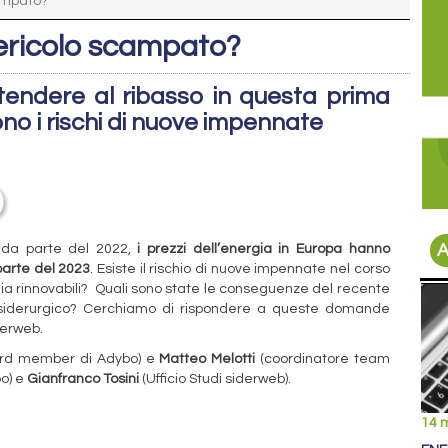
ampato?
ericolo scampato?
tendere al ribasso in questa prima
o i rischi di nuove impennate
A
onda parte del 2022,
i prezzi dell’energia in Europa hanno
parte del 2023
. Esiste il rischio di nuove impennate nel corso
ia rinnovabili?
Quali sono state le conseguenze del recente
re siderurgico? Cerchiamo di rispondere a queste domande
iderweb.
rd member di Adybo) e
Matteo Melotti
(coordinatore team
bo) e
Gianfranco Tosini
(Ufficio Studi siderweb).
14 