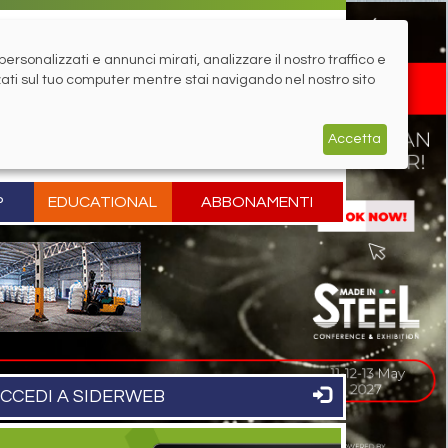
rsonalizzati e annunci mirati, analizzare il nostro traffico e
zati sul tuo computer mentre stai navigando nel nostro sito
Accetta
P
EDUCATIONAL
ABBONAMENTI
CCEDI A SIDERWEB