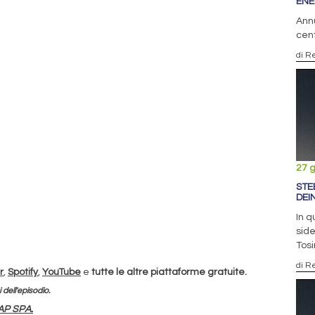
ENE
Ann
cent
di R
27 
STE
DEI
In q
side
Tosi
di R
r
,
Spotify
,
YouTube
e
tutte le altre piattaforme gratuite.
i dell'episodio.
AP SPA.