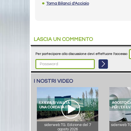
Torna Bilanci d'Acciaio
LASCIA UN COMMENTO
Per partecipare alla discussione devi effettuare l'accesso
I NOSTRI VIDEO
siderweb TG. Edizione del 7
siderweb TG.
agosto 2026