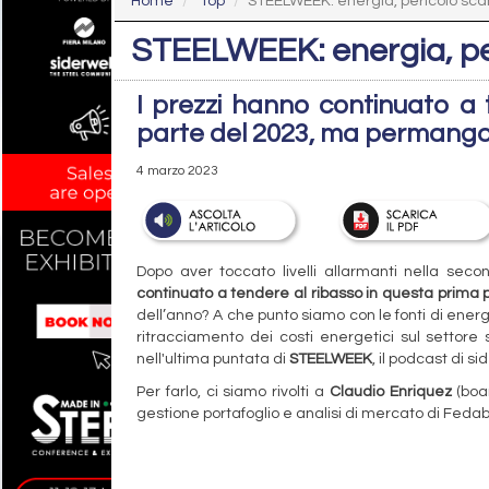
Home
Top
STEELWEEK: energia, pericolo sc
STEELWEEK: energia, p
I prezzi hanno continuato a 
parte del 2023, ma permangon
4 marzo 2023
Dopo aver toccato livelli allarmanti nella sec
continuato a tendere al ribasso in questa prima 
dell’anno? A che punto siamo con le fonti di energ
ritracciamento dei costi energetici sul setto
nell'ultima puntata di
STEELWEEK
, il podcast di s
Per farlo, ci siamo rivolti a
Claudio Enriquez
(boa
gestione portafoglio e analisi di mercato di Feda