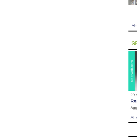
Alt
S
29 
r
Agg
Alt