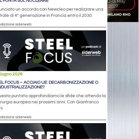
L PUNTA SUL NUCLEARE
unciato un accordo con Newcleo per realizzare una
rale di 4ª generazione in Francia entro il 2030
edazione siderweb
giugno 2026
EL FOCUS – ACCIAIO UE: DECARBONIZZAZIONE O
NDUSTRIALIZZAZIONE?
uesta puntata approfondiamo le sfide che attendo la
rurgia europea nei prossimi anni. Con Gianfranco
ni
edazione siderweb