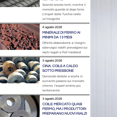
Scambi ancora lenti, mentre il
mercato guarda al dopo ferie.
L’import dalla Turchia resta
un’incognita
4 agosto 2026
MINERALE DI FERRO AI
MINIMI DA 13 MESI
Offerta abbondante e margini
siderurgici ridotti prevalgono sui
rischi legati a Port Hedland
3 agosto 2026
CINA: COILS A CALDO
SOTTO PRESSIONE
Domanda debole e scorte in
aumento pesano sul mercato
interno; l’export arretra più
lentamente
3 agosto 2026
COILS: MERCATO QUASI
FERMO, MA I PRODUTTORI
PREPARANO NUOVI RIALZI