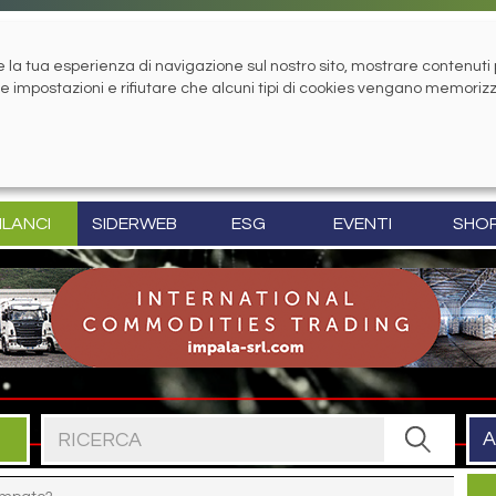
la tua esperienza di navigazione sul nostro sito, mostrare contenuti pe
tue impostazioni e rifiutare che alcuni tipi di cookies vengano memoriz
ILANCI
SIDERWEB
ESG
EVENTI
SHO
Cerca nel sito
A