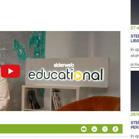
27 
STE
LIB
In q
stat
di R
28 f
STE
PER
In q