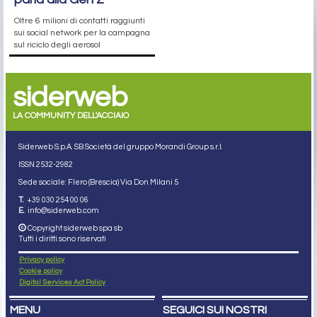
Oltre 6 milioni di contatti raggiunti
sui social network per la campagna
sul riciclo degli aerosol
siderweb
LA COMMUNITY DELL'ACCIAIO
Siderweb S.p.A. SB Società del gruppo Morandi Group s.r.l.
ISSN 2532
-2982
Sede sociale: Flero (Brescia) Via Don Milani 5
T.
+39 030 254 00 06
E.
info@siderweb.com
Copyright siderweb spa sb
Tutti i diritti sono riservati
Privacy policy
Cookie policy
Digital Services Act Policy
MENU
SEGUICI SUI NOSTRI