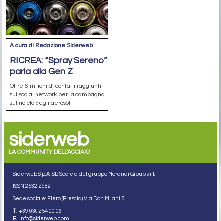
A cura di Redazione Siderweb
RICREA: “Spray Sereno”
parla alla Gen Z
Oltre 6 milioni di contatti raggiunti
sui social network per la campagna
sul riciclo degli aerosol
siderweb
LA COMMUNITY DELL'ACCIAIO
Siderweb S.p.A. SB Società del gruppo Morandi Group s.r.l.
ISSN 2532
-2982
Sede sociale: Flero (Brescia) Via Don Milani 5
T.
+39 030 254 00 06
E.
info@siderweb.com