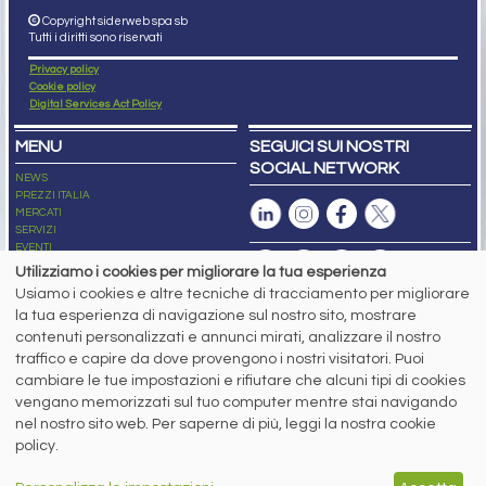
Copyright siderweb spa sb
Tutti i diritti sono riservati
Privacy policy
Cookie policy
Digital Services Act Policy
MENU
SEGUICI SUI NOSTRI
SOCIAL NETWORK
NEWS
PREZZI ITALIA
MERCATI
SERVIZI
EVENTI
ABBONAMENTI
Utilizziamo i cookies per migliorare la tua esperienza
MADE IN STEEL
Usiamo i cookies e altre tecniche di tracciamento per migliorare
NEWSLETTER
la tua esperienza di navigazione sul nostro sito, mostrare
Capitale Sociale: 190.000€ interamente versato
contenuti personalizzati e annunci mirati, analizzare il nostro
Registro delle Imprese di Brescia
traffico e capire da dove provengono i nostri visitatori. Puoi
Codice Fiscale e Partita I.V.A.:
IT03562320170
R.E.A. n. 419331
cambiare le tue impostazioni e rifiutare che alcuni tipi di cookies
vengano memorizzati sul tuo computer mentre stai navigando
www.siderweb.com: Autorizzazione del Tribunale di Brescia n. 11/2004 del 17
nel nostro sito web. Per saperne di più, leggi la nostra cookie
marzo 2004, Iscrizione al R.O.C. n. 26116.
Direttrice Responsabile:
policy.
Elisa Bonomelli
Vicedirettore Responsabile: