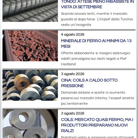
TONDO: ATTESE MENO RIBASSISTE IN
VISTA DI SETTEMBRE
Scambi ancora lenti, mentre il mercato
guarda al dopo ferie. L’import dalla Turchia
resta un’incognita
4 agosto 2026
MINERALE DI FERRO AI MINIMI DA 13
MESI
Offerta abbondante e margini siderurgici
ridotti prevalgono sui rischi legati a Port
Hedland
3 agosto 2026
CINA: COILS A CALDO SOTTO
PRESSIONE
Domanda debole e scorte in aumento
pesano sul mercato interno; l’export arretra
più lentamente
3 agosto 2026
COILS: MERCATO QUASI FERMO, MA I
PRODUTTORI PREPARANO NUOVI
RIALZI
Portafogli ordini e maggiori vincoli all’import