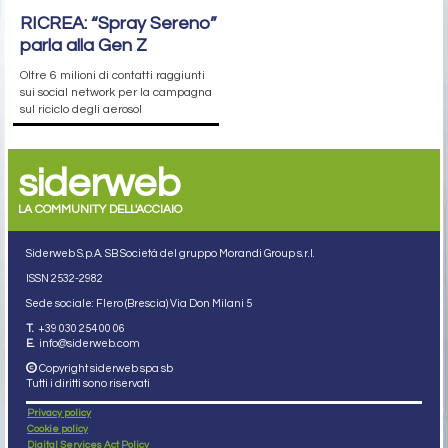
RICREA: “Spray Sereno”
parla alla Gen Z
Oltre 6 milioni di contatti raggiunti
sui social network per la campagna
sul riciclo degli aerosol
siderweb
LA COMMUNITY DELL'ACCIAIO
Siderweb S.p.A. SB Società del gruppo Morandi Group s.r.l.
ISSN 2532
-2982
Sede sociale: Flero (Brescia) Via Don Milani 5
T.
+39 030 254 00 06
E.
info@siderweb.com
Copyright siderweb spa sb
Tutti i diritti sono riservati
Privacy policy
Cookie policy
Digital Services Act Policy