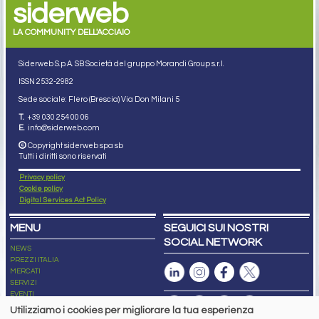
siderweb
LA COMMUNITY DELL'ACCIAIO
Siderweb S.p.A. SB Società del gruppo Morandi Group s.r.l.
ISSN 2532
-2982
Sede sociale: Flero (Brescia) Via Don Milani 5
T.
+39 030 254 00 06
E.
info@siderweb.com
Copyright siderweb spa sb
Tutti i diritti sono riservati
Privacy policy
Cookie policy
Digital Services Act Policy
MENU
SEGUICI SUI NOSTRI
SOCIAL NETWORK
NEWS
PREZZI ITALIA
MERCATI
SERVIZI
EVENTI
ABBONAMENTI
Utilizziamo i cookies per migliorare la tua esperienza
MADE IN STEEL