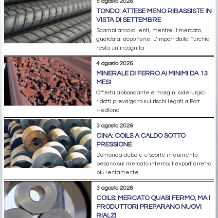
5 agosto 2026
TONDO: ATTESE MENO RIBASSISTE IN
VISTA DI SETTEMBRE
Scambi ancora lenti, mentre il mercato
guarda al dopo ferie. L’import dalla Turchia
resta un’incognita
4 agosto 2026
MINERALE DI FERRO AI MINIMI DA 13
MESI
Offerta abbondante e margini siderurgici
ridotti prevalgono sui rischi legati a Port
Hedland
3 agosto 2026
CINA: COILS A CALDO SOTTO
PRESSIONE
Domanda debole e scorte in aumento
pesano sul mercato interno; l’export arretra
più lentamente
3 agosto 2026
COILS: MERCATO QUASI FERMO, MA I
PRODUTTORI PREPARANO NUOVI
RIALZI