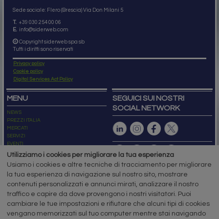
Sede sociale: Flero (Brescia) Via Don Milani 5
T.
+39 030 254 00 06
E.
info@siderweb.com
Copyright siderweb spa sb
Tutti i diritti sono riservati
Privacy policy
Cookie policy
Digital Services Act Policy
MENU
SEGUICI SUI NOSTRI
SOCIAL NETWORK
NEWS
PREZZI ITALIA
MERCATI
SERVIZI
EVENTI
ABBONAMENTI
Utilizziamo i cookies per migliorare la tua esperienza
MADE IN STEEL
Usiamo i cookies e altre tecniche di tracciamento per migliorare
NEWSLETTER
la tua esperienza di navigazione sul nostro sito, mostrare
Capitale Sociale: 190.000€ interamente versato
contenuti personalizzati e annunci mirati, analizzare il nostro
Registro delle Imprese di Brescia
traffico e capire da dove provengono i nostri visitatori. Puoi
Codice Fiscale e Partita I.V.A.:
IT03562320170
R.E.A. n. 419331
cambiare le tue impostazioni e rifiutare che alcuni tipi di cookies
vengano memorizzati sul tuo computer mentre stai navigando
www.siderweb.com: Autorizzazione del Tribunale di Brescia n. 11/2004 del 17