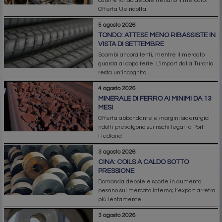
cauti e tondo debole frenano il mercato.
Offerta Ue ridotta
5 agosto 2026
TONDO: ATTESE MENO RIBASSISTE IN
VISTA DI SETTEMBRE
Scambi ancora lenti, mentre il mercato
guarda al dopo ferie. L’import dalla Turchia
resta un’incognita
4 agosto 2026
MINERALE DI FERRO AI MINIMI DA 13
MESI
Offerta abbondante e margini siderurgici
ridotti prevalgono sui rischi legati a Port
Hedland
3 agosto 2026
CINA: COILS A CALDO SOTTO
PRESSIONE
Domanda debole e scorte in aumento
pesano sul mercato interno; l’export arretra
più lentamente
3 agosto 2026