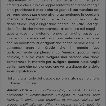
rappresenta
– ha commentato Gozzi -. Ci tengo a
rimarcare che il ruolo di rappresentanza fino a fine maggio
è del presidente
Banzato che ha gestito il suo mandato con
estrema saggezza e soprattutto aumentando la coesione
interna a Federacciai
che è la forza della nostra
associazione. Voglio ringraziare ancora una volta i colleghi
della fiducia che hanno espresso al comitato dei saggi, in
questa fase ho preferito tenere un profilo basso dal
momento che siamo nel caso di una rielezione e devo dire
che ho accettato la designazione anche perché c’era un
consenso unanime.
Credo che in questa fase
particolarmente complessa in cui l’energia gioca un ruolo
cruciale, ci si sia voluti rivolgere una persona che abbia
competenze in materia per svolgere questo ruolo. Voglio
confermare che sono ancora una volta a disposizione della
siderurgia italiana
».
Nella nota ufficiale dell’associazione è stato inserito anche
un breve curriculum.
Antonio Gozzi
, e nato a Chiavari (GE) nel 1954, dal 1995 è
Presidente e Amministratore Delegato di Duferco Italia
Holding, la società che organizza la presenza italiana del
gruppo multinazionale attivo in diversi settori, quali la