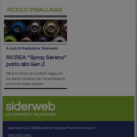
RICICLO IMBALLAGGI
A cura di Redazione Siderweb
RICREA: “Spray Sereno”
parla alla Gen Z
Oltre 6 milioni di contatti raggiunti
sui social network per la campagna
sul riciclo degli aerosol
siderweb
LA COMMUNITY DELL'ACCIAIO
Siderweb S.p.A. SB Società del gruppo Morandi Group s.r.l.
ISSN 2532
-2982