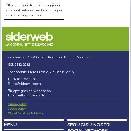
Oltre 6 milioni di contatti raggiunti
sui social network per la campagna
sul riciclo degli aerosol
siderweb
LA COMMUNITY DELL'ACCIAIO
Siderweb S.p.A. SB Società del gruppo Morandi Group s.r.l.
ISSN 2532
-2982
Sede sociale: Flero (Brescia) Via Don Milani 5
T.
+39 030 254 00 06
E.
info@siderweb.com
Copyright siderweb spa sb
Tutti i diritti sono riservati
Privacy policy
Cookie policy
Digital Services Act Policy
MENU
SEGUICI SUI NOSTRI
SOCIAL NETWORK