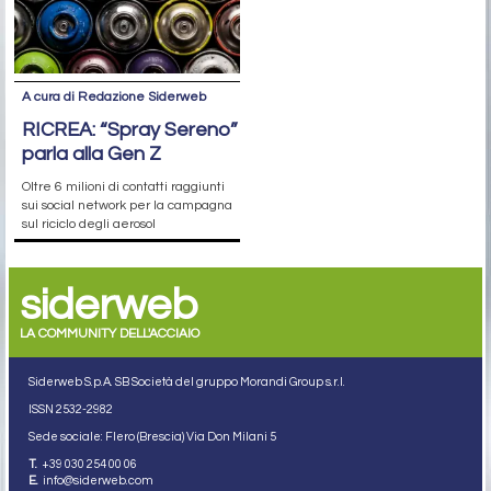
A cura di Redazione Siderweb
RICREA: “Spray Sereno”
parla alla Gen Z
Oltre 6 milioni di contatti raggiunti
sui social network per la campagna
sul riciclo degli aerosol
siderweb
LA COMMUNITY DELL'ACCIAIO
Siderweb S.p.A. SB Società del gruppo Morandi Group s.r.l.
ISSN 2532
-2982
Sede sociale: Flero (Brescia) Via Don Milani 5
T.
+39 030 254 00 06
E.
info@siderweb.com