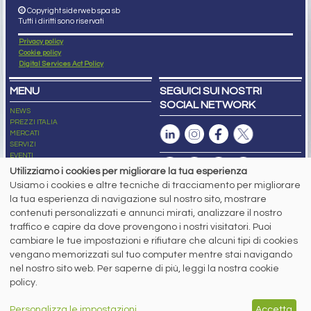
Copyright siderweb spa sb
Tutti i diritti sono riservati
Privacy policy
Cookie policy
Digital Services Act Policy
MENU
SEGUICI SUI NOSTRI
SOCIAL NETWORK
NEWS
PREZZI ITALIA
MERCATI
SERVIZI
EVENTI
ABBONAMENTI
Utilizziamo i cookies per migliorare la tua esperienza
MADE IN STEEL
Usiamo i cookies e altre tecniche di tracciamento per migliorare
NEWSLETTER
la tua esperienza di navigazione sul nostro sito, mostrare
Capitale Sociale: 190.000€ interamente versato
contenuti personalizzati e annunci mirati, analizzare il nostro
Registro delle Imprese di Brescia
traffico e capire da dove provengono i nostri visitatori. Puoi
Codice Fiscale e Partita I.V.A.:
IT03562320170
R.E.A. n. 419331
cambiare le tue impostazioni e rifiutare che alcuni tipi di cookies
vengano memorizzati sul tuo computer mentre stai navigando
www.siderweb.com: Autorizzazione del Tribunale di Brescia n. 11/2004 del 17
nel nostro sito web. Per saperne di più, leggi la nostra cookie
marzo 2004, Iscrizione al R.O.C. n. 26116.
Direttrice Responsabile:
policy.
Elisa Bonomelli
Vicedirettore Responsabile:
Personalizza le impostazioni
Accetta
Stefano Gennari