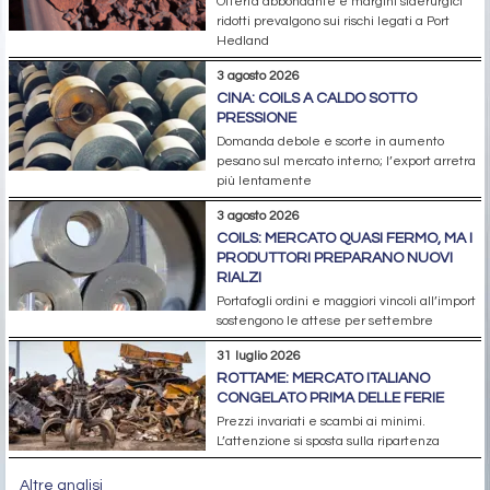
Offerta abbondante e margini siderurgici
ridotti prevalgono sui rischi legati a Port
Hedland
3 agosto 2026
CINA: COILS A CALDO SOTTO
PRESSIONE
Domanda debole e scorte in aumento
pesano sul mercato interno; l’export arretra
più lentamente
3 agosto 2026
COILS: MERCATO QUASI FERMO, MA I
PRODUTTORI PREPARANO NUOVI
RIALZI
Portafogli ordini e maggiori vincoli all’import
sostengono le attese per settembre
31 luglio 2026
ROTTAME: MERCATO ITALIANO
CONGELATO PRIMA DELLE FERIE
Prezzi invariati e scambi ai minimi.
L’attenzione si sposta sulla ripartenza
Altre analisi