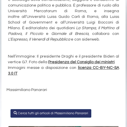
comunicazione politica e pubblica. È professore di ruolo alla
Università Mercatorum di Roma, e insegna
inoltre all’Università Luiss Guido Carli di Roma, alla Luiss
School of Government e all’Università Luigi Bocconi di
Milano. È editorialista dei quotidiani
La Stampa
,
Il Mattino di
Padova
,
Il Piccolo
e
Giornale di Brescia
, collabora con
L’Espresso
,
Il Venerdì di Repubblica
e con siderweb.
Nell’immagine: Il presidente Draghi e il presidente Biden al
vertice G7. Foto della
Presidenza del Consiglio dei ministri
.
Immagini messe a disposizione con
licenza CC-BY-NC-SA
3.0 IT
Massimiliano Panarari
Cerca tutti gli articoli di Massimiliano Panarari