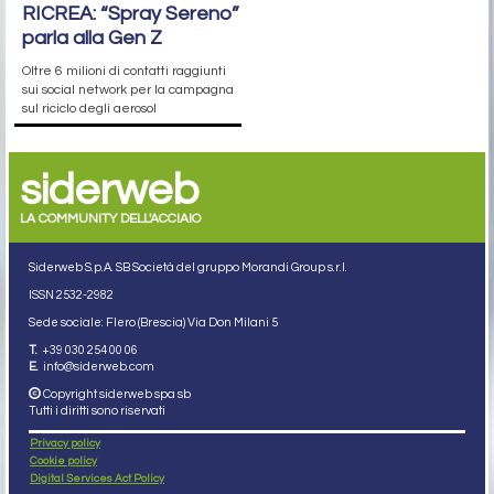
RICREA: “Spray Sereno”
parla alla Gen Z
Oltre 6 milioni di contatti raggiunti
sui social network per la campagna
sul riciclo degli aerosol
siderweb
LA COMMUNITY DELL'ACCIAIO
Siderweb S.p.A. SB Società del gruppo Morandi Group s.r.l.
ISSN 2532
-2982
Sede sociale: Flero (Brescia) Via Don Milani 5
T.
+39 030 254 00 06
E.
info@siderweb.com
Copyright siderweb spa sb
Tutti i diritti sono riservati
Privacy policy
Cookie policy
Digital Services Act Policy