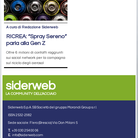
A cura di Redazione Siderweb
RICREA: “Spray Sereno”
parla alla Gen Z
Oltre 6 milioni di contatti raggiunti
sui social network per la campagna
sul riciclo degli aerosol
siderweb
LA COMMUNITY DELL'ACCIAIO
Siderweb S.p.A. SB Società del gruppo Morandi Group s.r.l.
ISSN 2532
-2982
Sede sociale: Flero (Brescia) Via Don Milani 5
T.
+39 030 254 00 06
E.
info@siderweb.com