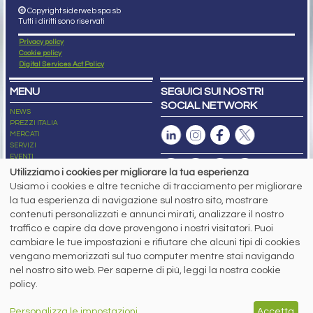
Copyright siderweb spa sb
Tutti i diritti sono riservati
Privacy policy
Cookie policy
Digital Services Act Policy
MENU
SEGUICI SUI NOSTRI
SOCIAL NETWORK
NEWS
PREZZI ITALIA
MERCATI
SERVIZI
EVENTI
ABBONAMENTI
Utilizziamo i cookies per migliorare la tua esperienza
MADE IN STEEL
Usiamo i cookies e altre tecniche di tracciamento per migliorare
NEWSLETTER
la tua esperienza di navigazione sul nostro sito, mostrare
Capitale Sociale: 190.000€ interamente versato
contenuti personalizzati e annunci mirati, analizzare il nostro
Registro delle Imprese di Brescia
traffico e capire da dove provengono i nostri visitatori. Puoi
Codice Fiscale e Partita I.V.A.:
IT03562320170
R.E.A. n. 419331
cambiare le tue impostazioni e rifiutare che alcuni tipi di cookies
vengano memorizzati sul tuo computer mentre stai navigando
www.siderweb.com: Autorizzazione del Tribunale di Brescia n. 11/2004 del 17
nel nostro sito web. Per saperne di più, leggi la nostra cookie
marzo 2004, Iscrizione al R.O.C. n. 26116.
Direttrice Responsabile:
policy.
Elisa Bonomelli
Vicedirettore Responsabile:
Personalizza le impostazioni
Accetta
Stefano Gennari