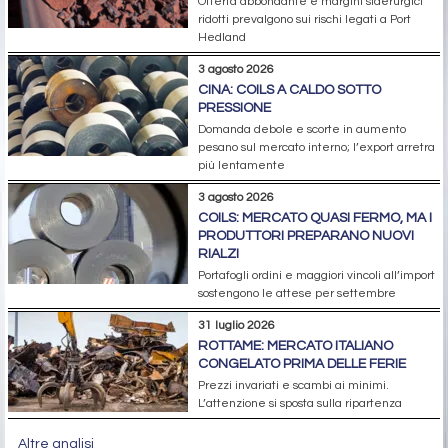
Offerta abbondante e margini siderurgici
ridotti prevalgono sui rischi legati a Port
Hedland
3 agosto 2026
CINA: COILS A CALDO SOTTO
PRESSIONE
Domanda debole e scorte in aumento
pesano sul mercato interno; l’export arretra
più lentamente
3 agosto 2026
COILS: MERCATO QUASI FERMO, MA I
PRODUTTORI PREPARANO NUOVI
RIALZI
Portafogli ordini e maggiori vincoli all’import
sostengono le attese per settembre
31 luglio 2026
ROTTAME: MERCATO ITALIANO
CONGELATO PRIMA DELLE FERIE
Prezzi invariati e scambi ai minimi.
L’attenzione si sposta sulla ripartenza
Altre analisi