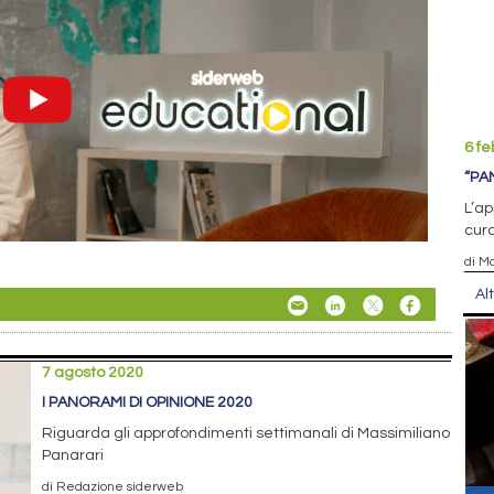
6 fe
“PAN
L’ap
cura
di M
Al
7 agosto 2020
I PANORAMI DI OPINIONE 2020
Riguarda gli approfondimenti settimanali di Massimiliano
Panarari
di Redazione siderweb