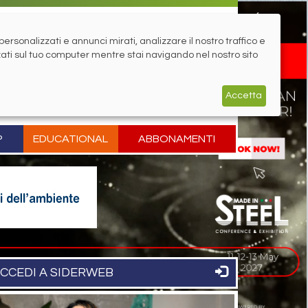
rsonalizzati e annunci mirati, analizzare il nostro traffico e
zati sul tuo computer mentre stai navigando nel nostro sito
Accetta
P
EDUCATIONAL
ABBONAMENTI
CCEDI A SIDERWEB