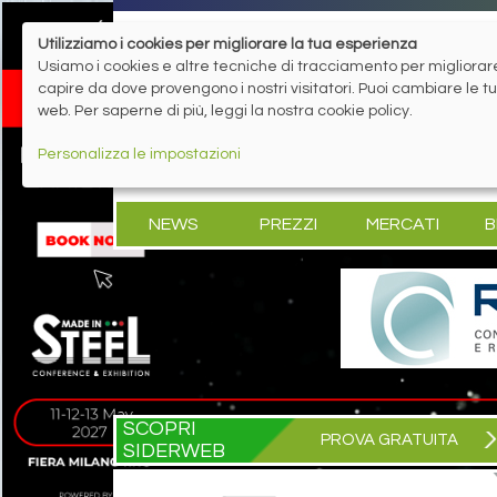
Utilizziamo i cookies per migliorare la tua esperienza
Usiamo i cookies e altre tecniche di tracciamento per migliorare 
capire da dove provengono i nostri visitatori. Puoi cambiare le 
web. Per saperne di più, leggi la nostra cookie policy.
Personalizza le impostazioni
NEWS
PREZZI
MERCATI
B
SCOPRI
PROVA GRATUITA
SIDERWEB