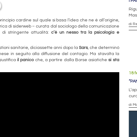
I P
Rigu
Mass
principio cardine sul quale si basa l’idea che ne è all’origine,
di R
brica di siderweb – curata dal sociologo della comunicazione
di stringente attualità:
c’è un nesso tra la psicologia e
ioni sanitarie, diciassette anni dopo la
Sars
, che determinò
nese in seguito alla diffusione del contagio. Ma stavolta la
iustifica
il panico
che, a partire dalla Borse asiatiche
si sta
18 f
“PA
L’ap
cura
di M