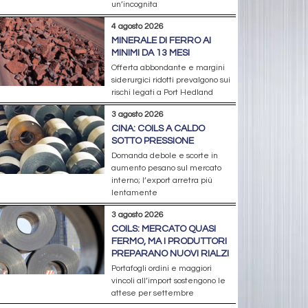
un’incognita
4 agosto 2026
MINERALE DI FERRO AI
MINIMI DA 13 MESI
Offerta abbondante e margini
siderurgici ridotti prevalgono sui
rischi legati a Port Hedland
3 agosto 2026
CINA: COILS A CALDO
SOTTO PRESSIONE
Domanda debole e scorte in
aumento pesano sul mercato
interno; l’export arretra più
lentamente
3 agosto 2026
COILS: MERCATO QUASI
FERMO, MA I PRODUTTORI
PREPARANO NUOVI RIALZI
Portafogli ordini e maggiori
vincoli all’import sostengono le
attese per settembre