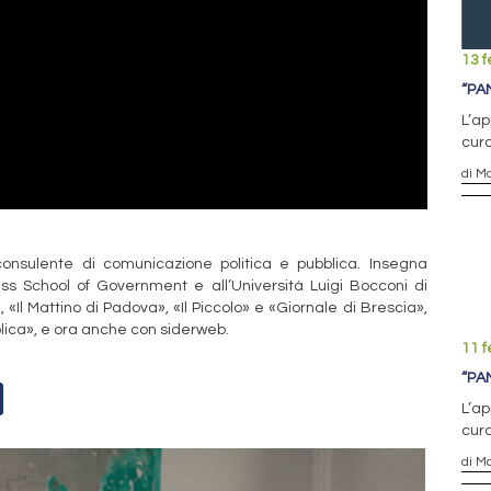
13 f
“PA
L’ap
cura
di M
onsulente di comunicazione politica e pubblica. Insegna
uiss School of Government e all’Università Luigi Bocconi di
 «Il Mattino di Padova», «Il Piccolo» e «Giornale di Brescia»,
blica», e ora anche con siderweb.
11 f
“PA
L’ap
cura
di M