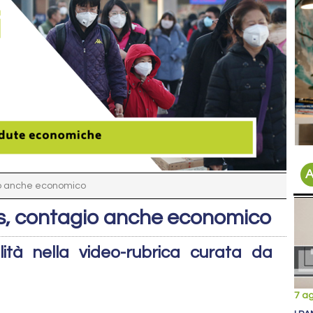
A
io anche economico
s, contagio anche economico
ità nella video-rubrica curata da
7 a