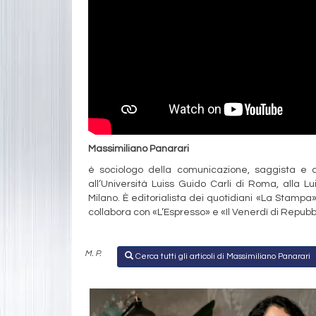
Massimiliano Panarari
è sociologo della comunicazione, saggista e c
all’Università Luiss Guido Carli di Roma, alla L
Milano. È editorialista dei quotidiani «La Stampa»,
collabora con «L’Espresso» e «Il Venerdì di Repub
M. P.
Cerca tutti gli articoli di Massimiliano Panarari