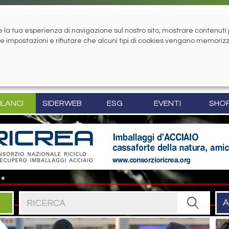
la tua esperienza di navigazione sul nostro sito, mostrare contenuti pe
tue impostazioni e rifiutare che alcuni tipi di cookies vengano memoriz
ILANCI
SIDERWEB
ESG
EVENTI
SHO
Cerca nel sito
A