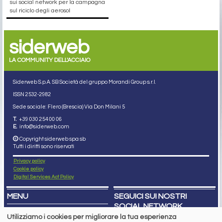
sui social network per la campagna
sul riciclo degli aerosol
siderweb
LA COMMUNITY DELL'ACCIAIO
Siderweb S.p.A. SB Società del gruppo Morandi Group s.r.l.
ISSN 2532
-2982
Sede sociale: Flero (Brescia) Via Don Milani 5
T.
+39 030 254 00 06
E.
info@siderweb.com
Copyright siderweb spa sb
Tutti i diritti sono riservati
Privacy policy
Cookie policy
Digital Services Act Policy
MENU
SEGUICI SUI NOSTRI
SOCIAL NETWORK
NEWS
Utilizziamo i cookies per migliorare la tua esperienza
PREZZI ITALIA