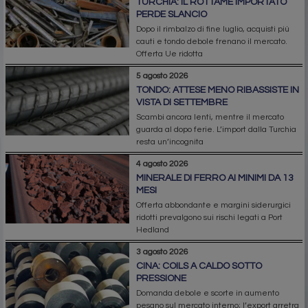
TURCHIA: IL ROTTAME IMPORTATO
PERDE SLANCIO
Dopo il rimbalzo di fine luglio, acquisti più
cauti e tondo debole frenano il mercato.
Offerta Ue ridotta
5 agosto 2026
TONDO: ATTESE MENO RIBASSISTE IN
VISTA DI SETTEMBRE
Scambi ancora lenti, mentre il mercato
guarda al dopo ferie. L’import dalla Turchia
resta un’incognita
4 agosto 2026
MINERALE DI FERRO AI MINIMI DA 13
MESI
Offerta abbondante e margini siderurgici
ridotti prevalgono sui rischi legati a Port
Hedland
3 agosto 2026
CINA: COILS A CALDO SOTTO
PRESSIONE
Domanda debole e scorte in aumento
pesano sul mercato interno; l’export arretra