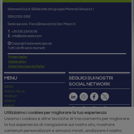
Siderweb S.p.A. SB Società del gruppo Morandi Group s.r.l.
ISSN 2532
-2982
Sede sociale: Flero (Brescia) Via Don Milani 5
T.
+39 030 254 00 06
E.
info@siderweb.com
Copyright siderweb spa sb
Tutti i diritti sono riservati
Privacy policy
Cookie policy
Digital Services Act Policy
MENU
SEGUICI SUI NOSTRI
SOCIAL NETWORK
NEWS
PREZZI ITALIA
MERCATI
SERVIZI
EVENTI
ABBONAMENTI
Utilizziamo i cookies per migliorare la tua esperienza
MADE IN STEEL
Usiamo i cookies e altre tecniche di tracciamento per migliorare
NEWSLETTER
la tua esperienza di navigazione sul nostro sito, mostrare
Capitale Sociale: 190.000€ interamente versato
contenuti personalizzati e annunci mirati, analizzare il nostro
Registro delle Imprese di Brescia