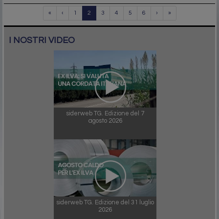
«
‹
1
2
3
4
5
6
›
»
I NOSTRI VIDEO
siderweb TG. Edizione del 7
agosto 2026
siderweb TG. Edizione del 31 luglio
2026