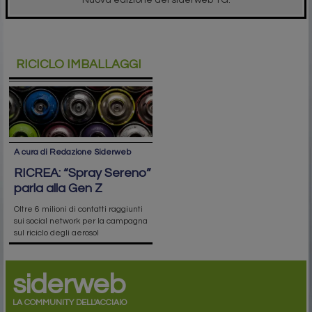
RICICLO IMBALLAGGI
A cura di Redazione Siderweb
RICREA: “Spray Sereno”
parla alla Gen Z
Oltre 6 milioni di contatti raggiunti
sui social network per la campagna
sul riciclo degli aerosol
siderweb
LA COMMUNITY DELL'ACCIAIO