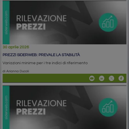
30 aprile 2026
PREZZI SIDERWEB: PREVALE LA STABILITÀ
Variazioni minime per i tre indici di riferimento
di Arianna Ducoli