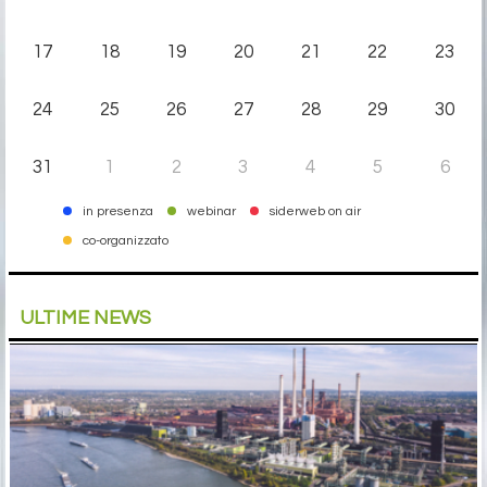
17
18
19
20
21
22
23
24
25
26
27
28
29
30
31
1
2
3
4
5
6
in presenza
webinar
siderweb on air
co-organizzato
ULTIME NEWS